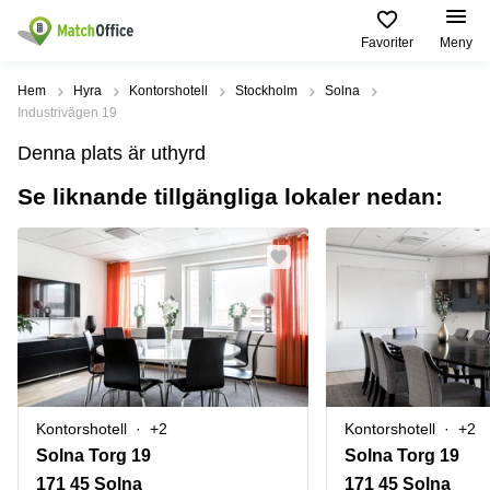
Favoriter
Meny
Hyra / hyra ut
Hem
Hyra
Kontorshotell
Stockholm
Solna
Industrivägen 19
Hjälp
Kategorier
Populära
Populära
Denna plats är uthyrd
Städer
sökningar
Kontor
Se liknande tillgängliga lokaler nedan:
Om oss
Stockholm
Kontorshotell
Kontorshotell
Stockholm
Göteborg
Bli hyresvärd
Coworking
Hyra lokal
space
Malmö
Stockholm
Pris
Lagerlokaler
Uppsala
Kontorshotell
Göteborg
Industrilokaler
Norrköping
Logga in
Coworking
Butikslokaler
Östermalm
Stockholm
Kontorshotell
+2
Kontorshotell
+2
Verkstad
Skåne
Kontorshotell
Solna Torg 19
Solna Torg 19
Malmö
Mötesrum
Älvsjö
171 45 Solna
171 45 Solna