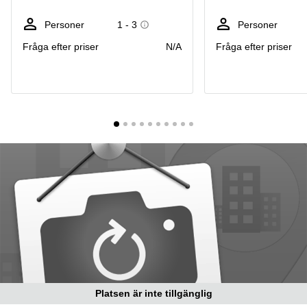
Coworking
Virtuellt
Sollentuna
Östermalm
kontor
Personer
1 - 3
Personer
Vasastan
Kontor
Fråga efter priser
N/A
Fråga efter priser
Malmö
Kontorshotell
Huddinge
Lediga
lokaler
Hisingen
Lediga
lokaler
Hägersten
Platsen är inte tillgänglig