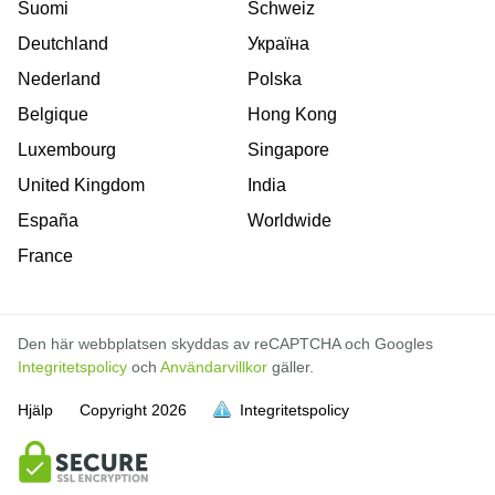
Suomi
Schweiz
Deutchland
Україна
Nederland
Polska
Belgique
Hong Kong
Luxembourg
Singapore
United Kingdom
India
España
Worldwide
France
Den här webbplatsen skyddas av reCAPTCHA och Googles
Integritetspolicy
och
Användarvillkor
gäller.
Hjälp
Copyright
2026
Integritetspolicy
är full
är full
är full
är full
är full
är full
är full
är full
är full
är full