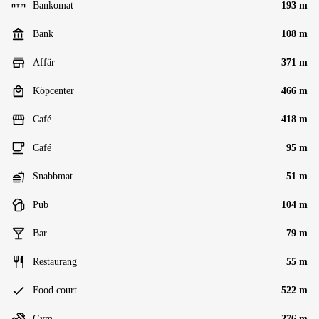
Bankomat
193 m
Bank
108 m
Affär
371 m
Köpcenter
466 m
Café
418 m
Café
95 m
Snabbmat
51 m
Pub
104 m
Bar
79 m
Restaurang
55 m
Food court
522 m
Gym
276 m