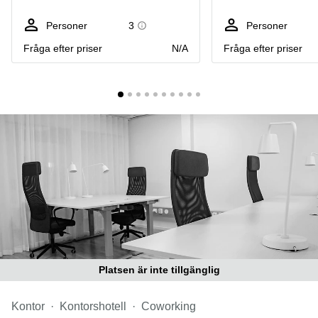
Coworking
Virtuellt
Sollentuna
Östermalm
kontor
Personer
3
Personer
Vasastan
Kontor
Fråga efter priser
N/A
Fråga efter priser
Malmö
Kontorshotell
Huddinge
Lediga
lokaler
Hisingen
Lediga
lokaler
Hägersten
Platsen är inte tillgänglig
Kontor
Kontorshotell
Coworking