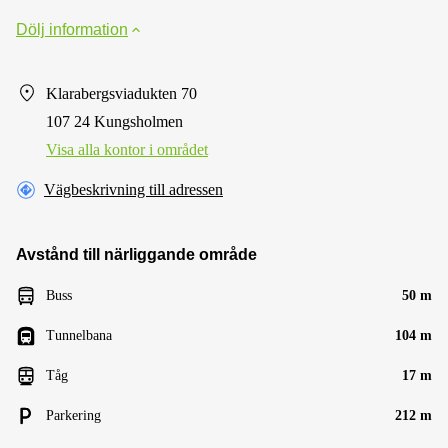
Dölj information
Klarabergsviadukten 70
107 24 Kungsholmen
Visa alla kontor i området
Vägbeskrivning till adressen
Avstånd till närliggande område
Buss
50 m
Tunnelbana
104 m
Tåg
17 m
Parkering
212 m