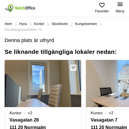
Favoriter
Meny
Hyra / hyra ut
Hem
Hyra
Kontor
Stockholm
Kungsholmen
Klarabergsviadukten 70
Hjälp
Kategorier
Populära
Populära
Denna plats är uthyrd
Städer
sökningar
Kontor
Se liknande tillgängliga lokaler nedan:
Om oss
Stockholm
Kontorshotell
Kontorshotell
Stockholm
Göteborg
Bli hyresvärd
Coworking
Hyra lokal
space
Malmö
Stockholm
Pris
Lagerlokaler
Uppsala
Kontorshotell
Göteborg
Industrilokaler
Norrköping
Logga in
Coworking
Butikslokaler
Östermalm
Stockholm
Kontor
+2
Kontor
+2
Verkstad
Skåne
Kontorshotell
Vasagatan 28
Vasagatan 7
Malmö
Mötesrum
Älvsjö
111 20 Norrmalm
111 20 Norrmalm