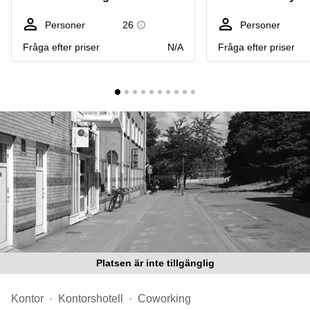
Coworking
Virtuellt
Sollentuna
Östermalm
kontor
Personer
26
Personer
Vasastan
Kontor
Fråga efter priser
N/A
Fråga efter priser
Malmö
Kontorshotell
Huddinge
Lediga
lokaler
Hisingen
Lediga
lokaler
Hägersten
Platsen är inte tillgänglig
Kontor
Kontorshotell
Coworking