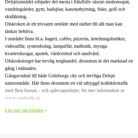
Delsjöområdet erbjuder det mesta i friluftsliv såsom motionsspår,
vandringsleder, gym, badsjöar, kanotuthyrning, fiske, golf och
skidåkning.
Olskroken är ett trivsamt område med närhet till allt man kan
tänkas behöva.
I området finns bl.a. bageri, caféer, pizzeria, inredningsbutiker,
videoaffär, systembolag, lampaffär, matbutik, mysiga
kvarterskrogar, apotek, vårdcentral och tandvård.
Olskrokstorget har trevlig torghandel, dessutom är det marknad en
gång i månaden.
Gångavstånd till både Göteborgs city och trevliga Delsjö
naturområde. Här finns dessutom en väl utbyggd kollektivtrafik
med flera bussar, - och spårvagnslinjer, för mer information se
www.vasttrafik.se
Läs mer om lokalen