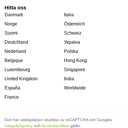
Hitta oss
Danmark
Italia
Norge
Österreich
Suomi
Schweiz
Deutchland
Україна
Nederland
Polska
Belgique
Hong Kong
Luxembourg
Singapore
United Kingdom
India
España
Worldwide
France
Den här webbplatsen skyddas av reCAPTCHA och Googles
Integritetspolicy
och
Användarvillkor
gäller.