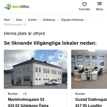
Favoriter
Meny
Hyra / hyra ut
Hem
Hyra
Kontor
Göteborg
Örgryte-Härlanda
Olskroksgatan 30
Hjälp
Kategorier
Populära
Populära
Denna plats är uthyrd
Städer
sökningar
Kontor
Se liknande tillgängliga lokaler nedan:
Om oss
Stockholm
Kontorshotell
Kontorshotell
Stockholm
Göteborg
Bli hyresvärd
Coworking
Hyra lokal
space
Malmö
Stockholm
Pris
Lagerlokaler
Uppsala
Kontorshotell
Göteborg
Industrilokaler
Norrköping
Logga in
Coworking
Butikslokaler
Östermalm
Stockholm
Kontor
+1
Kontor
Verkstad
Skåne
Kontorshotell
Marieholmsgatan 52
Gustaf Dalénsgat
Malmö
Mötesrum
Älvsjö
415 02 Göteborg Östra
417 05 Lundby