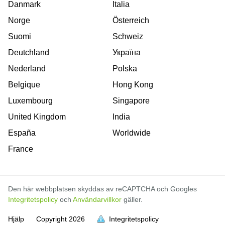
Danmark
Italia
Norge
Österreich
Suomi
Schweiz
Deutchland
Україна
Nederland
Polska
Belgique
Hong Kong
Luxembourg
Singapore
United Kingdom
India
España
Worldwide
France
Den här webbplatsen skyddas av reCAPTCHA och Googles
Integritetspolicy
och
Användarvillkor
gäller.
Hjälp
Copyright
2026
Integritetspolicy