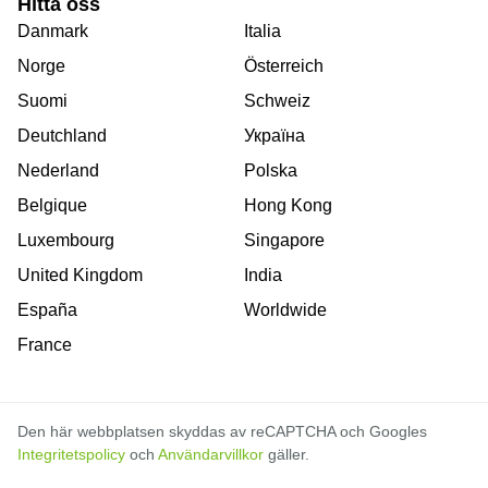
Hitta oss
Danmark
Italia
Norge
Österreich
Suomi
Schweiz
Deutchland
Україна
Nederland
Polska
Belgique
Hong Kong
Luxembourg
Singapore
United Kingdom
India
España
Worldwide
France
Den här webbplatsen skyddas av reCAPTCHA och Googles
Integritetspolicy
och
Användarvillkor
gäller.