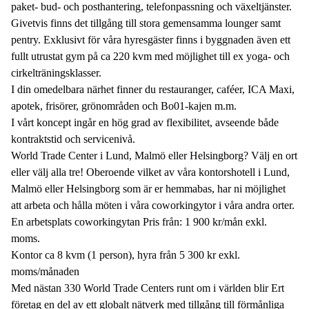
paket- bud- och posthantering, telefonpassning och växeltjänster.
Givetvis finns det tillgång till stora gemensamma lounger samt
pentry. Exklusivt för våra hyresgäster finns i byggnaden även ett
fullt utrustat gym på ca 220 kvm med möjlighet till ex yoga- och
cirkelträningsklasser.
I din omedelbara närhet finner du restauranger, caféer, ICA Maxi,
apotek, frisörer, grönområden och Bo01-kajen m.m.
I vårt koncept ingår en hög grad av flexibilitet, avseende både
kontraktstid och servicenivå.
World Trade Center i Lund, Malmö eller Helsingborg? Välj en ort
eller välj alla tre! Oberoende vilket av våra kontorshotell i Lund,
Malmö eller Helsingborg som är er hemmabas, har ni möjlighet
att arbeta och hålla möten i våra coworkingytor i våra andra orter.
En arbetsplats coworkingytan Pris från: 1 900 kr/mån exkl.
moms.
Kontor ca 8 kvm (1 person), hyra från 5 300 kr exkl.
moms/månaden
Med nästan 330 World Trade Centers runt om i världen blir Ert
företag en del av ett globalt nätverk med tillgång till förmånliga