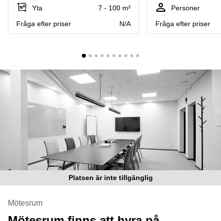
Coworking
Virtuellt
Sollentuna
Yta
7 - 100 m²
Personer
Östermalm
kontor
Fråga efter priser
N/A
Fråga efter priser
Vasastan
Kontor
Malmö
Kontorshotell
Huddinge
Lediga
lokaler
Hisingen
Lediga
lokaler
Hägersten
Platsen är inte tillgänglig
Mötesrum
Mötesrum finns att hyra på