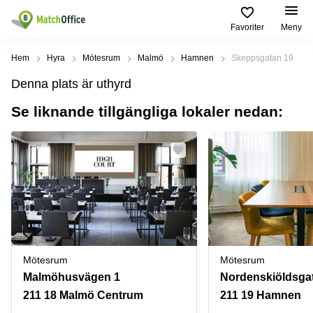
Favoriter
Meny
Hyra / hyra ut
Hem
Hyra
Mötesrum
Malmö
Hamnen
Skeppsgatan 19
Denna plats är uthyrd
Hjälp
Kategorier
Populära
Populära
Städer
sökningar
Se liknande tillgängliga lokaler nedan:
Kontor
Om oss
Stockholm
Kontorshotell
Kontorshotell
Stockholm
Göteborg
Bli hyresvärd
Coworking
Hyra lokal
space
Malmö
Stockholm
Pris
Lagerlokaler
Uppsala
Kontorshotell
Göteborg
Industrilokaler
Norrköping
Logga in
Coworking
Butikslokaler
Östermalm
Stockholm
Mötesrum
Mötesrum
Verkstad
Skåne
Malmöhusvägen 1
Kontorshotell
Malmö
211 18 Malmö Centrum
211 19 Hamnen
Mötesrum
Älvsjö