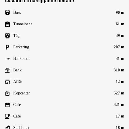
Avstånd till närliggande område
Buss
90 m
Tunnelbana
61 m
Tåg
39 m
Parkering
207 m
Bankomat
31 m
Bank
310 m
Affär
12 m
Köpcenter
527 m
Café
421 m
Café
17 m
Snabbmat
18 m