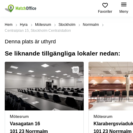
Favoriter
Meny
Hyra / hyra ut
Hem
Hyra
Mötesrum
Stockholm
Norrmalm
Centralplan 15, Stockholm Centralstation
Hjälp
Kategorier
Populära
Populära
Denna plats är uthyrd
Städer
sökningar
Kontor
Se liknande tillgängliga lokaler nedan:
Om oss
Stockholm
Kontorshotell
Kontorshotell
Stockholm
Göteborg
Bli hyresvärd
Coworking
Hyra lokal
space
Malmö
Stockholm
Pris
Lagerlokaler
Uppsala
Kontorshotell
Göteborg
Industrilokaler
Norrköping
Logga in
Coworking
Butikslokaler
Östermalm
Stockholm
Mötesrum
Mötesrum
Verkstad
Skåne
Kontorshotell
Vasagatan 16
Klarabergsviaduk
Malmö
Mötesrum
Älvsjö
101 23 Norrmalm
101 23 Norrmalm