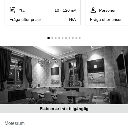
Coworking
Virtuellt
Sollentuna
Östermalm
kontor
Yta
10 - 120 m²
Personer
Vasastan
Kontor
Fråga efter priser
N/A
Fråga efter priser
Malmö
Kontorshotell
Huddinge
Lediga
lokaler
Hisingen
Lediga
lokaler
Hägersten
Platsen är inte tillgänglig
Mötesrum