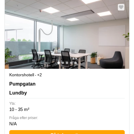
Kontorshotell
+2
Pumpgatan 1, Lundby
Pumpgatan
Lundby
Yta:
10 - 35 m²
Fråga efter priser:
N/A