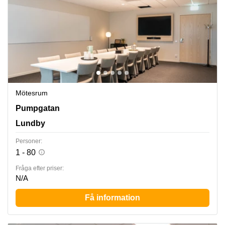
Mötesrum
Pumpgatan 1, Lundby
Pumpgatan
Lundby
Personer:
1 - 80
Fråga efter priser:
N/A
Få information