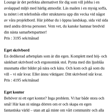
Lounge är det perfekta alternativet för dig som vill jobba i en
avslappad miljö med härlig atmosfär. Läs mailen i en mysig soffa,
ta mötet i ett telefonbås eller strukturera upp din vecka vid något
av våra projektbord. Här jobbar du i öppna landskap, sida vid sida
med andra drivna personer. Vem vet, du kanske hamnar bredvid
din nästa samarbetspartner!
Pris : 3195 sek/månad
Eget skrivbord
En dedikerad arbetsplats som är din egen. Komplett med höj- och
sänkbart skrivbord och ergonomisk stol. Pynta med din ljusblåa
musmatta eller bilder på nära och kära. Och kom och gå som du
vill – vi står kvar. Eller ännu viktigare: Ditt skrivbord står kvar.
Pris : 4195 sek/månad
Eget kontor
Behöver ni ett eget kontor? Inga problem. Vi har både stora och
små! Här kan ni stänga dörren om er och skapa en egen
fantastiska värld – utan att gå miste om vårt community och alla