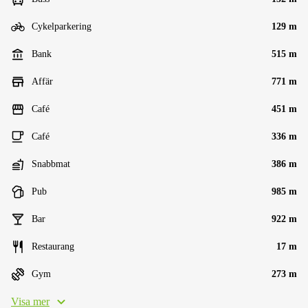
Cykelparkering
129 m
Bank
515 m
Affär
771 m
Café
451 m
Café
336 m
Snabbmat
386 m
Pub
985 m
Bar
922 m
Restaurang
17 m
Gym
273 m
Visa mer