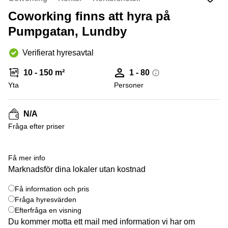
Coworking
Virtuellt
Sollentuna
Östermalm
Coworking finns att hyra på
kontor
Vasastan
Kontor
Pumpgatan, Lundby
Malmö
Verifierat hyresavtal
Kontorshotell
Huddinge
10 - 150 m²
1 - 80
Lediga
Yta
Personer
lokaler
Hisingen
N/A
Lediga
lokaler
Fråga efter priser
Hägersten
+ 9 bilder
Få mer info
Marknadsför dina lokaler utan kostnad
Få information och pris
Fråga hyresvärden
Efterfråga en visning
Du kommer motta ett mail med information vi har om