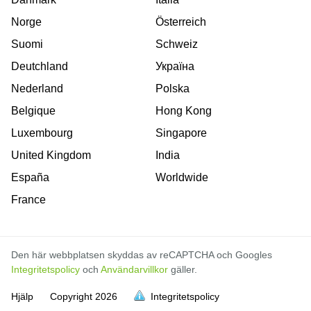
Norge
Österreich
Suomi
Schweiz
Deutchland
Україна
Nederland
Polska
Belgique
Hong Kong
Luxembourg
Singapore
United Kingdom
India
España
Worldwide
France
Den här webbplatsen skyddas av reCAPTCHA och Googles
Integritetspolicy
och
Användarvillkor
gäller.
Hjälp
Copyright
2026
Integritetspolicy
är full
är full
är full
är full
är full
är full
är full
är full
är full
är full
är full
är full
är full