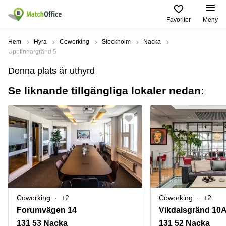
Favoriter
Meny
Hyra / hyra ut
Hem
Hyra
Coworking
Stockholm
Nacka
Uppfinnargränd 5
Hjälp
Kategorier
Populära
Populära
Denna plats är uthyrd
Städer
sökningar
Kontor
Se liknande tillgängliga lokaler nedan:
Om oss
Stockholm
Kontorshotell
Kontorshotell
Stockholm
Göteborg
Bli hyresvärd
Coworking
Hyra lokal
space
Malmö
Stockholm
Pris
Lagerlokaler
Uppsala
Kontorshotell
Göteborg
Industrilokaler
Norrköping
Logga in
Coworking
Butikslokaler
Östermalm
Stockholm
Coworking
+2
Coworking
+2
Verkstad
Skåne
Kontorshotell
Forumvägen 14
Vikdalsgränd 10
Malmö
Mötesrum
Älvsjö
131 53 Nacka
131 52 Nacka