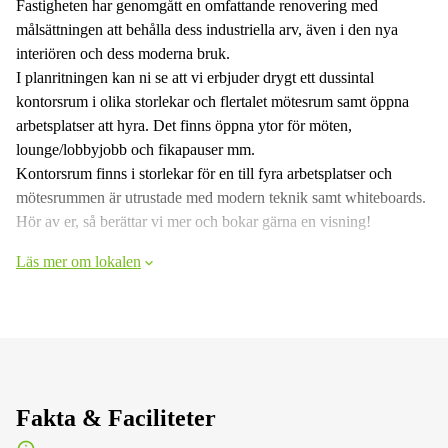
Fastigheten har genomgått en omfattande renovering med
målsättningen att behålla dess industriella arv, även i den nya
interiören och dess moderna bruk.
I planritningen kan ni se att vi erbjuder drygt ett dussintal
kontorsrum i olika storlekar och flertalet mötesrum samt öppna
arbetsplatser att hyra. Det finns öppna ytor för möten,
lounge/lobbyjobb och fikapauser mm.
Kontorsrum finns i storlekar för en till fyra arbetsplatser och
mötesrummen är utrustade med modern teknik samt whiteboards.
Hör av er, så berättar vi mer och bokar gärna en visning!
Läs mer om lokalen
Fakta & Faciliteter