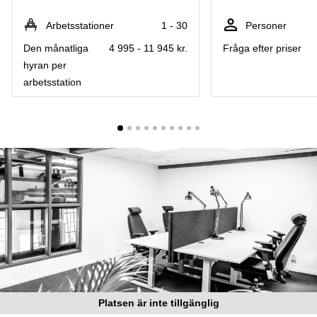
Coworking
Virtuellt
Sollentuna
Östermalm
kontor
Arbetsstationer
1 - 30
Personer
Vasastan
Kontor
Den månatliga
4 995 - 11 945 kr.
Fråga efter priser
Malmö
hyran per
Kontorshotell
arbetsstation
Huddinge
Lediga
lokaler
Hisingen
Lediga
lokaler
Hägersten
Platsen är inte tillgänglig