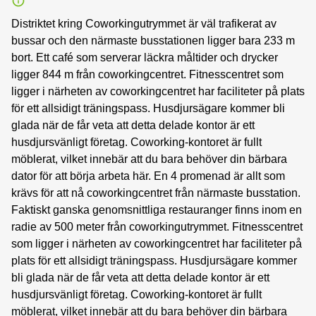
Distriktet kring Coworkingutrymmet är väl trafikerat av
bussar och den närmaste busstationen ligger bara 233 m
bort. Ett café som serverar läckra måltider och drycker
ligger 844 m från coworkingcentret. Fitnesscentret som
ligger i närheten av coworkingcentret har faciliteter på plats
för ett allsidigt träningspass. Husdjursägare kommer bli
glada när de får veta att detta delade kontor är ett
husdjursvänligt företag. Coworking-kontoret är fullt
möblerat, vilket innebär att du bara behöver din bärbara
dator för att börja arbeta här. En 4 promenad är allt som
krävs för att nå coworkingcentret från närmaste busstation.
Faktiskt ganska genomsnittliga restauranger finns inom en
radie av 500 meter från coworkingutrymmet. Fitnesscentret
som ligger i närheten av coworkingcentret har faciliteter på
plats för ett allsidigt träningspass. Husdjursägare kommer
bli glada när de får veta att detta delade kontor är ett
husdjursvänligt företag. Coworking-kontoret är fullt
möblerat, vilket innebär att du bara behöver din bärbara