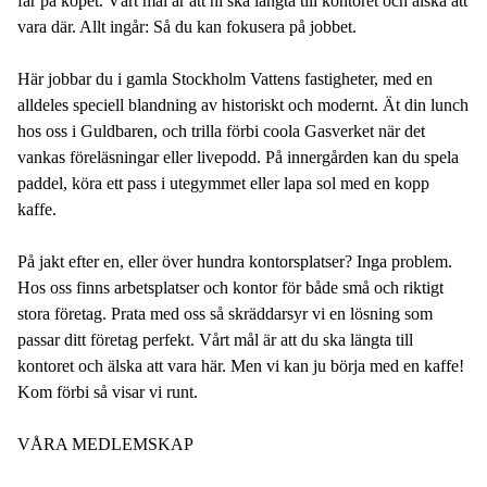
får på köpet. Vårt mål är att ni ska längta till kontoret och älska att
vara där. Allt ingår: Så du kan fokusera på jobbet.
Här jobbar du i gamla Stockholm Vattens fastigheter, med en
alldeles speciell blandning av historiskt och modernt. Ät din lunch
hos oss i Guldbaren, och trilla förbi coola Gasverket när det
vankas föreläsningar eller livepodd. På innergården kan du spela
paddel, köra ett pass i utegymmet eller lapa sol med en kopp
kaffe.
På jakt efter en, eller över hundra kontorsplatser? Inga problem.
Hos oss finns arbetsplatser och kontor för både små och riktigt
stora företag. Prata med oss så skräddarsyr vi en lösning som
passar ditt företag perfekt. Vårt mål är att du ska längta till
kontoret och älska att vara här. Men vi kan ju börja med en kaffe!
Kom förbi så visar vi runt.
VÅRA MEDLEMSKAP