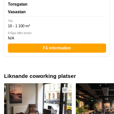
Torsgatan 26, Vasastan
Torsgatan
Vasastan
Yta:
10 - 1 100 m²
Fråga efter priser:
N/A
Få information
Liknande coworking platser