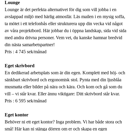
Lounge
Lounge är det perfekta alternativet för dig som vill jobba i en
avslappad miljö med härlig atmosfär. Läs mailen i en mysig soffa,
ta mötet i ett telefonbås eller strukturera upp din vecka vid något
av våra projektbord. Här jobbar du i öppna landskap, sida vid sida
med andra drivna personer. Vem vet, du kanske hamnar bredvid
din nästa samarbetspartner!
Pris : 4 745 sek/månad
Eget skrivbord
En dedikerad arbetsplats som är din egen. Komplett med höj- och
sänkbart skrivbord och ergonomisk stol. Pynta med din ljusblåa
musmatta eller bilder på nära och kära. Och kom och gå som du
vill – vi står kvar. Eller ännu viktigare: Ditt skrivbord står kvar.
Pris : 6 595 sek/månad
Eget kontor
Behöver ni ett eget kontor? Inga problem. Vi har både stora och
små! Här kan ni stänga dörren om er och skapa en egen