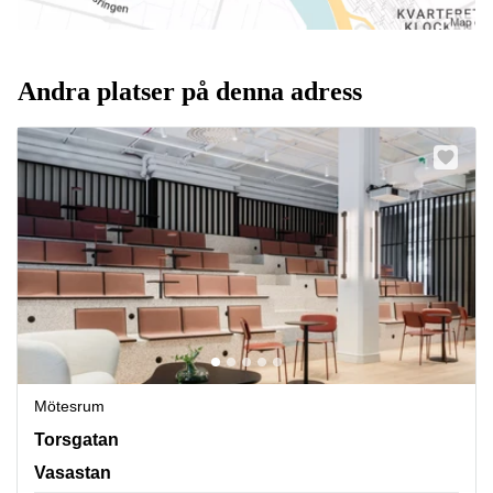
Andra platser på denna adress
Mötesrum
Torsgatan 26, Vasastan
Torsgatan
Vasastan