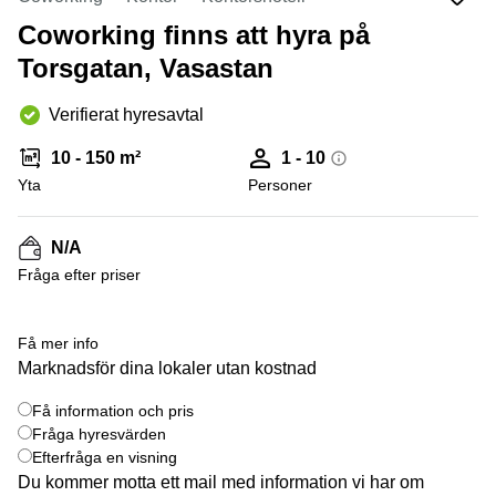
Coworking
Virtuellt
Sollentuna
Östermalm
Coworking finns att hyra på
kontor
Vasastan
Kontor
Torsgatan, Vasastan
Malmö
Verifierat hyresavtal
Kontorshotell
Huddinge
10 - 150 m²
1 - 10
Lediga
Yta
Personer
lokaler
Hisingen
N/A
Lediga
lokaler
Fråga efter priser
Hägersten
+ 5 bilder
Få mer info
Marknadsför dina lokaler utan kostnad
Få information och pris
Fråga hyresvärden
Efterfråga en visning
Du kommer motta ett mail med information vi har om