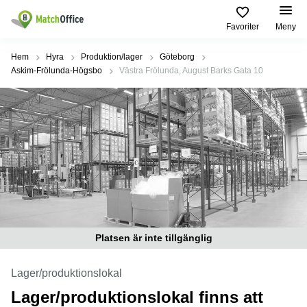
Favoriter
Meny
Hyra / hyra ut
Hem
Hyra
Produktion/lager
Göteborg
Askim-Frölunda-Högsbo
Västra Frölunda, August Barks Gata 10
Hjälp
Kategorier
Populära
Populära
Städer
sökningar
Kontor
Om oss
Stockholm
Kontorshotell
Kontorshotell
Stockholm
Göteborg
Bli hyresvärd
Coworking
Hyra lokal
space
Malmö
Stockholm
Pris
Lagerlokaler
Uppsala
Kontorshotell
Göteborg
Industrilokaler
Norrköping
Logga in
Coworking
Platsen är inte tillgänglig
Butikslokaler
Östermalm
Stockholm
Verkstad
Skåne
Lager/produktionslokal
Kontorshotell
Malmö
Lager/produktionslokal finns att
Mötesrum
Älvsjö