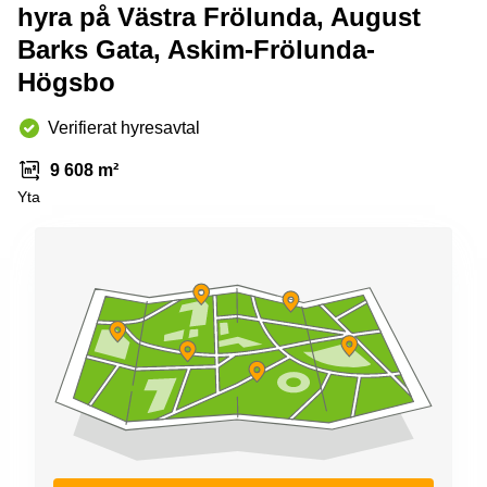
Coworking
hyra på Västra Frölunda, August
Virtuellt
Sollentuna
Östermalm
kontor
Barks Gata, Askim-Frölunda-
Vasastan
Kontor
Högsbo
Malmö
Kontorshotell
Verifierat hyresavtal
Huddinge
9 608 m²
Lediga
lokaler
Yta
Hisingen
Lediga
lokaler
Hägersten