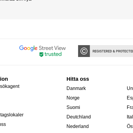
ion
Hitta oss
 sökagent
Danmark
Un
Norge
Es
Suomi
Fr
etagslokaler
Deutchland
Ita
oss
Nederland
Ös