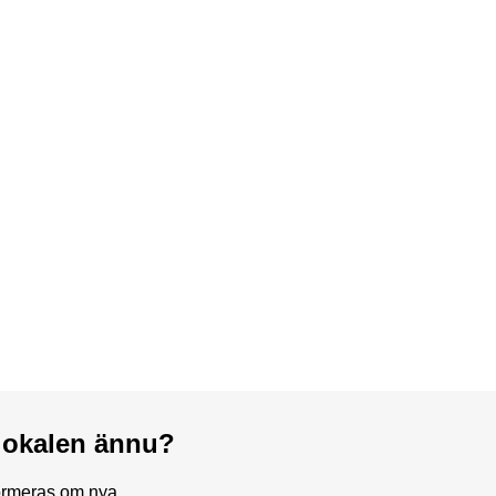
a lokalen ännu?
formeras om nya