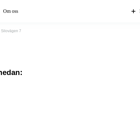
Om oss
Silovägen 7
 nedan: