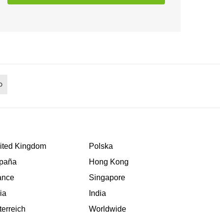
ited Kingdom
Polska
paña
Hong Kong
ance
Singapore
lia
India
terreich
Worldwide