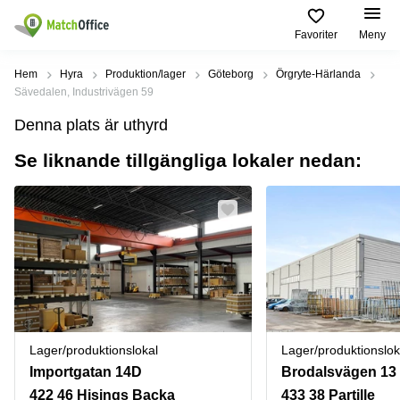
Favoriter
Meny
Hyra / hyra ut
Hem
Hyra
Produktion/lager
Göteborg
Örgryte-Härlanda
Sävedalen, Industrivägen 59
Hjälp
Kategorier
Populära
Populära
Denna plats är uthyrd
Städer
sökningar
Kontor
Se liknande tillgängliga lokaler nedan:
Om oss
Stockholm
Kontorshotell
Kontorshotell
Stockholm
Göteborg
Bli hyresvärd
Coworking
Hyra lokal
space
Malmö
Stockholm
Pris
Lagerlokaler
Uppsala
Kontorshotell
Göteborg
Industrilokaler
Norrköping
Logga in
Coworking
Butikslokaler
Östermalm
Stockholm
Lager/produktionslokal
Lager/produktionslok
Verkstad
Skåne
Kontorshotell
Importgatan 14D
Brodalsvägen 13
Malmö
Mötesrum
Älvsjö
422 46 Hisings Backa
433 38 Partille