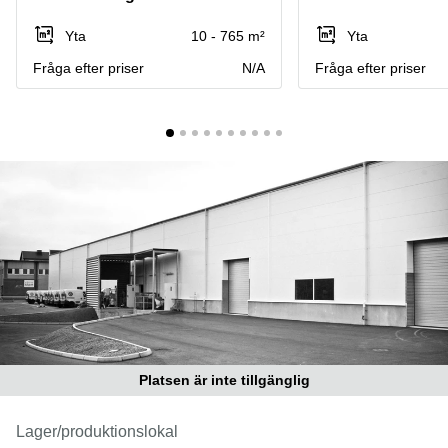
Coworking
Virtuellt
Sollentuna
Östermalm
kontor
Yta
10 - 765 m²
Yta
Vasastan
Kontor
Fråga efter priser
N/A
Fråga efter priser
Malmö
Kontorshotell
Huddinge
Lediga
lokaler
Hisingen
Lediga
lokaler
Hägersten
Platsen är inte tillgänglig
Lager/produktionslokal