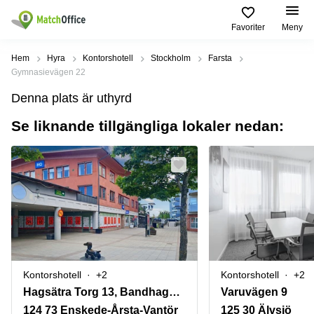
Favoriter
Meny
Hyra / hyra ut
Hem
Hyra
Kontorshotell
Stockholm
Farsta
Gymnasievägen 22
Hjälp
Kategorier
Populära
Populära
Denna plats är uthyrd
Städer
sökningar
Kontor
Se liknande tillgängliga lokaler nedan:
Om oss
Stockholm
Kontorshotell
Kontorshotell
Stockholm
Göteborg
Bli hyresvärd
Coworking
Hyra lokal
space
Malmö
Stockholm
Pris
Lagerlokaler
Uppsala
Kontorshotell
Göteborg
Industrilokaler
Norrköping
Logga in
Coworking
Butikslokaler
Östermalm
Stockholm
Kontorshotell
+2
Kontorshotell
+2
Verkstad
Skåne
Kontorshotell
Hagsätra Torg 13, Bandhagen,Hagsätra, Bandhagen
Varuvägen 9
Malmö
Mötesrum
Älvsjö
124 73 Enskede-Årsta-Vantör
125 30 Älvsjö