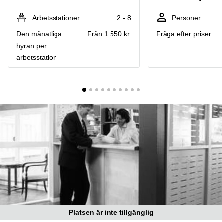
Coworking
Virtuellt
Sollentuna
Östermalm
kontor
Arbetsstationer
2 - 8
Personer
Vasastan
Kontor
Den månatliga
Från 1 550 kr.
Fråga efter priser
Malmö
hyran per
Kontorshotell
arbetsstation
Huddinge
Lediga
lokaler
Hisingen
Lediga
lokaler
Hägersten
Platsen är inte tillgänglig