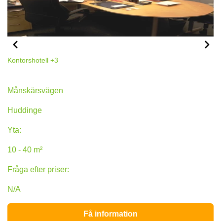
Kontorshotell
+3
Månskärsvägen 10B, Huddinge
Månskärsvägen
Huddinge
Yta:
10 - 40 m²
Fråga efter priser:
N/A
Få information