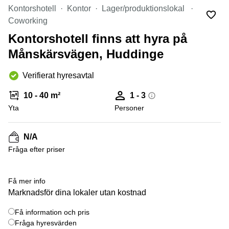
Coworking
Virtuellt
Sollentuna
Kontorshotell
Kontor
Lager/produktionslokal
Östermalm
kontor
Coworking
Vasastan
Kontor
Kontorshotell finns att hyra på
Malmö
Månskärsvägen, Huddinge
Kontorshotell
Huddinge
Verifierat hyresavtal
Lediga
lokaler
10 - 40 m²
1 - 3
Hisingen
Yta
Personer
Lediga
lokaler
Hägersten
N/A
Fråga efter priser
+ 4 bilder
Få mer info
Marknadsför dina lokaler utan kostnad
Få information och pris
Fråga hyresvärden