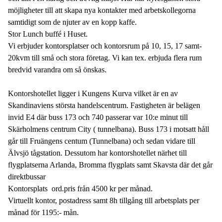
möjligheter till att skapa nya kontakter med arbetskollegorna
samtidigt som de njuter av en kopp kaffe.
Stor Lunch buffé i Huset.
Vi erbjuder kontorsplatser och kontorsrum på 10, 15, 17 samt-
20kvm till små och stora företag. Vi kan tex. erbjuda flera rum
bredvid varandra om så önskas.
Kontorshotellet ligger i Kungens Kurva vilket är en av
Skandinaviens största handelscentrum. Fastigheten är belägen
invid E4 där buss 173 och 740 passerar var 10:e minut till
Skärholmens centrum City ( tunnelbana). Buss 173 i motsatt håll
går till Fruängens centum (Tunnelbana) och sedan vidare till
Älvsjö tågstation. Dessutom har kontorshotellet närhet till
flygplatserna Arlanda, Bromma flygplats samt Skavsta där det går
direktbussar
Kontorsplats ord.pris från 4500 kr per månad.
Virtuellt kontor, postadress samt 8h tillgång till arbetsplats per
månad för 1195:- mån.