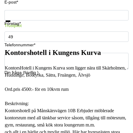
E-post*
Få information och pris
Datasäkerhet
Företag*
Trustpilot
Telefonnummer*
Kontorshotell i Kungens Kurva
KontorsHotell i Kungens Kurva som ligger nära till Skärholmen,
Din fråga (frivillig )
Huddinge, Botkyrka, Sätra, Fruängen, Älvsjö
Ord.pris 4500:- för en 10kvm rum
Beskrivning:
Kontorshotell på Månskärsvägen 10B Erbjuder möblerade
kontorsrum med all tänkbar service såsom, tillgång till mötesrum,
gym, restaurang, små kök stora loungerum m.m.
och allt i en härlig och trevlig miljö. Här har hyresgästen stora