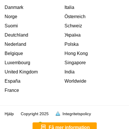
Danmark
Italia
Norge
Österreich
Suomi
Schweiz
Deutchland
Україна
Nederland
Polska
Belgique
Hong Kong
Luxembourg
Singapore
United Kingdom
India
España
Worldwide
France
Hjälp
Copyright
2025
Integritetspolicy
är full
är full
är full
är full
är full
är full
är full
Få mer information