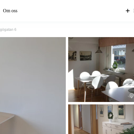
Om oss
gögatan 6