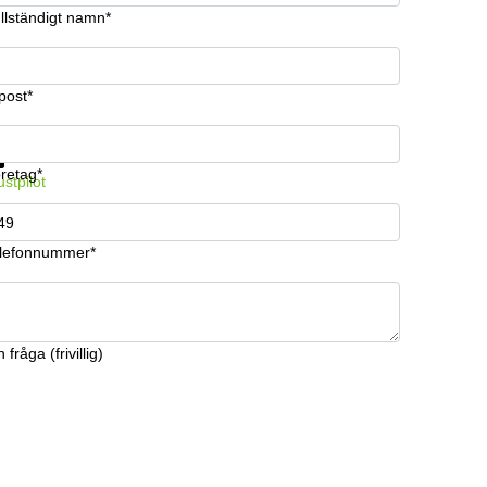
llständigt namn*
post*
 information och pris
Datasäkerhet
retag*
ustpilot
lefonnummer*
 fråga (frivillig)