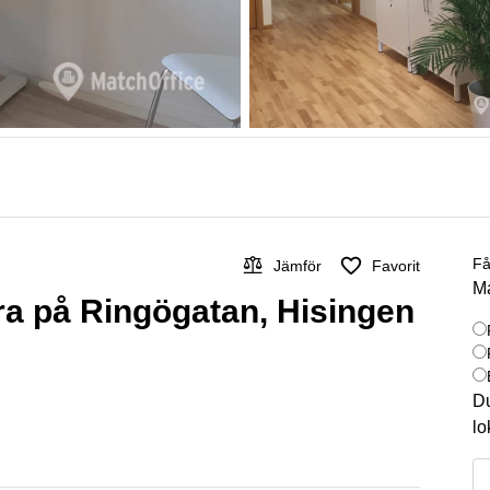
Få
Jämför
Favorit
Ma
yra på Ringögatan, Hisingen
Du
lo