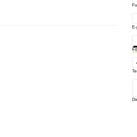
Fu
E-
Få
Fö
Tr
Te
Din