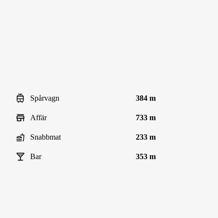
Spårvagn
384 m
Affär
733 m
Snabbmat
233 m
Bar
353 m