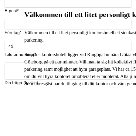
E-post*
Välkommen till ett litet personligt k
Företag*
Välkommen till ett litet personligt kontorshotell ett stenka
parkering.
Telefonnummer*
Ringöns kontorshotell ligger vid Ringögatan nära Götaälvbron
Göteborg på ett par minuter. Vill man ta sig hit kollektivt 
parkering samt möjlighet att hyra garageplats. Vi har ca 1
om du vill hyra kontoret omöblerat eller möblerat. Alla ru
Din fråga (frivillig)
Som hyresgäst har du tillgång till ditt kontor och våra g