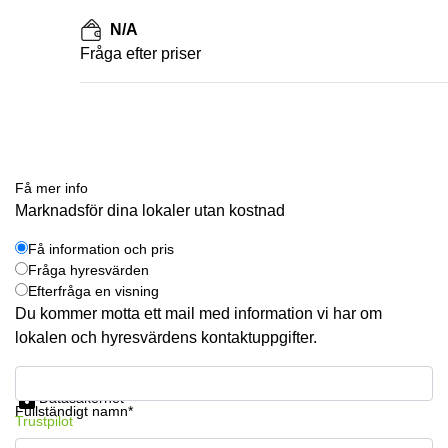
N/A
Fråga efter priser
Få mer info
Marknadsför dina lokaler utan kostnad
Få information och pris
Fråga hyresvärden
Efterfråga en visning
Du kommer motta ett mail med information vi har om
lokalen och hyresvärdens kontaktuppgifter.
Få information och pris
Datasäkerhet
Fullständigt namn*
Trustpilot