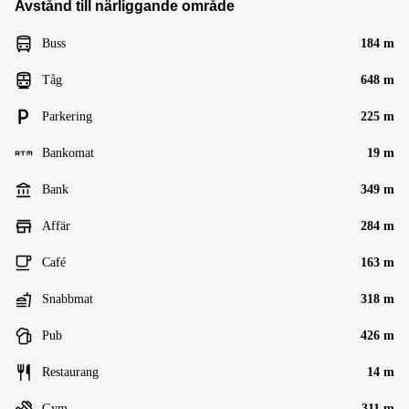
Avstånd till närliggande område
Buss
184 m
Tåg
648 m
Parkering
225 m
Bankomat
19 m
Bank
349 m
Affär
284 m
Café
163 m
Snabbmat
318 m
Pub
426 m
Restaurang
14 m
Gym
311 m