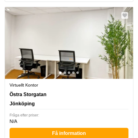
Virtuellt Kontor
Östra Storgatan 33A, Jönköping
Östra Storgatan
Jönköping
Fråga efter priser:
N/A
Få information