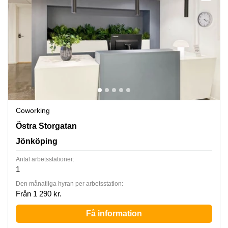
Coworking
Östra Storgatan 33A, Jönköping
Östra Storgatan
Jönköping
Antal arbetsstationer:
1
Den månatliga hyran per arbetsstation:
Från 1 290 kr.
Få information