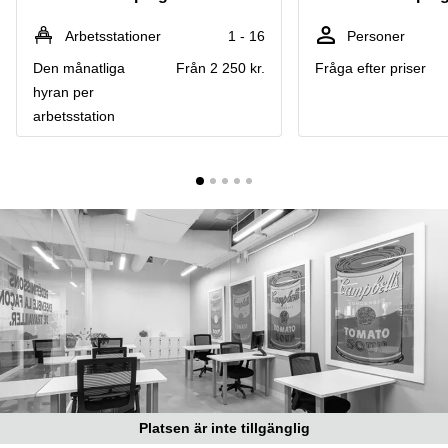
Coworking
Virtuellt
Sollentuna
Östermalm
kontor
Arbetsstationer
1 - 16
Personer
Vasastan
Kontor
Den månatliga
Från 2 250 kr.
Fråga efter priser
Malmö
hyran per
Kontorshotell
arbetsstation
Huddinge
Lediga
lokaler
Hisingen
Lediga
lokaler
Hägersten
Platsen är inte tillgänglig