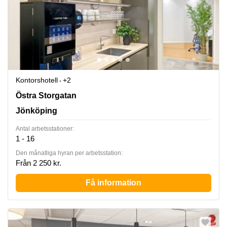
Kontorshotell
+2
Östra Storgatan 33A, Jönköping
Östra Storgatan
Jönköping
Antal arbetsstationer:
1 - 16
Den månatliga hyran per arbetsstation:
Från 2 250 kr.
Få information