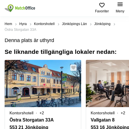
Favoriter
Meny
Hyra / hyra ut
Hem
Hyra
Kontorshotell
Jönköpings Län
Jönköping
Östra Storgatan 33A
Hjälp
Kategorier
Populära
Populära
Denna plats är uthyrd
Städer
sökningar
Kontor
Se liknande tillgängliga lokaler nedan:
Om oss
Stockholm
Kontorshotell
Kontorshotell
Stockholm
Göteborg
Bli hyresvärd
Coworking
Hyra lokal
space
Malmö
Stockholm
Pris
Lagerlokaler
Uppsala
Kontorshotell
Göteborg
Industrilokaler
Norrköping
Logga in
Coworking
Butikslokaler
Östermalm
Stockholm
Kontorshotell
+2
Kontorshotell
+2
Verkstad
Skåne
Kontorshotell
Östra Storgatan 33A
Vallgatan 8
Malmö
Mötesrum
Älvsjö
553 21 Jönköping
553 16 Jönköpin