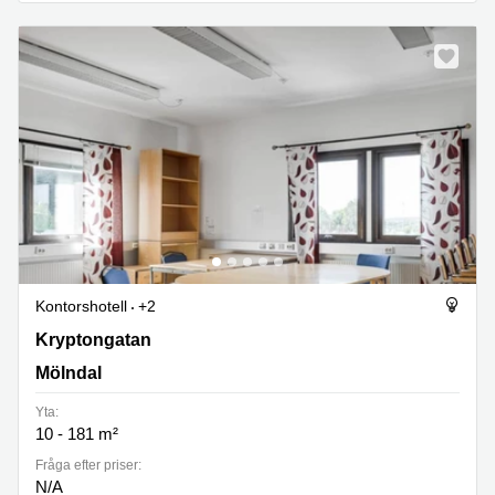
Kontorshotell
+2
Kryptongatan 6, Mölndal
Kryptongatan
Mölndal
Yta:
10 - 181 m²
Fråga efter priser:
N/A