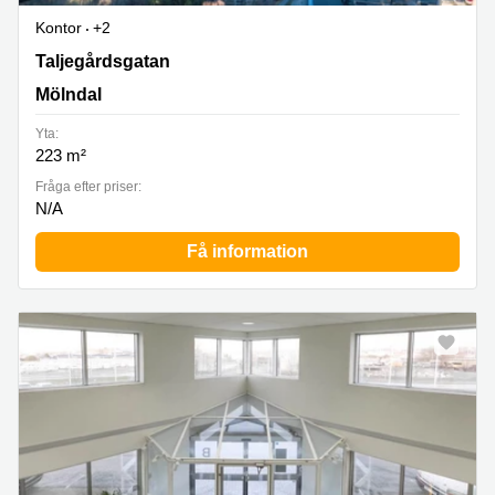
Kontor
+2
Taljegårdsgatan 11, Mölndal
Taljegårdsgatan
Mölndal
Yta:
223 m²
Fråga efter priser:
N/A
Få information