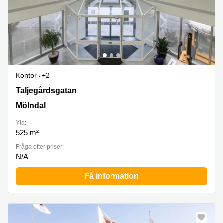
Kontor
+2
Taljegårdsgatan 11, Mölndal
Taljegårdsgatan
Mölndal
Yta:
525 m²
Fråga efter priser:
N/A
Få information