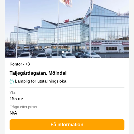
Kontor
+3
Taljegårdsgatan 11, Mölndal
Taljegårdsgatan, Mölndal
Lämplig för utställningslokal
Yta:
195 m²
Fråga efter priser:
N/A
Få information