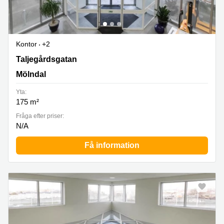
Kontor
+2
Taljegårdsgatan 11, Mölndal
Taljegårdsgatan
Mölndal
Yta:
175 m²
Fråga efter priser:
N/A
Få information