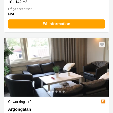
10 - 142 m²
Fråga efter priser:
N/A
Få information
Coworking
+2
Argongatan 3, Mölndal
Argongatan