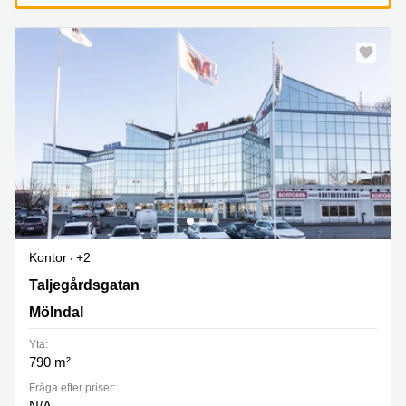
Kontor
+2
Taljegårdsgatan 11, Mölndal
Taljegårdsgatan
Mölndal
Yta:
790 m²
Fråga efter priser:
N/A