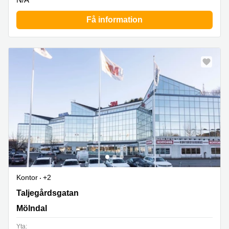
Få information
Kontor
+2
Taljegårdsgatan 11, Mölndal
Taljegårdsgatan
Mölndal
Yta: