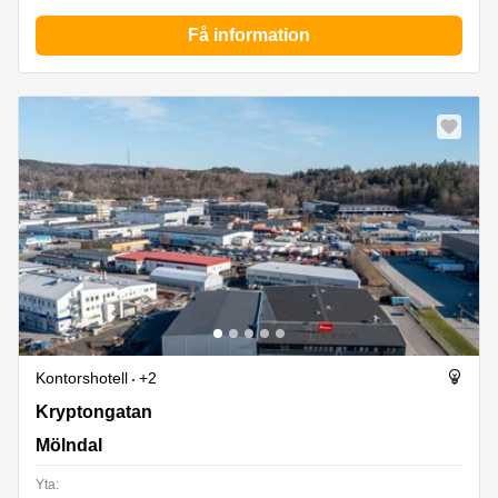
Få information
Kontorshotell
+2
Kryptongatan 6, Mölndal
Kryptongatan
Mölndal
Yta: