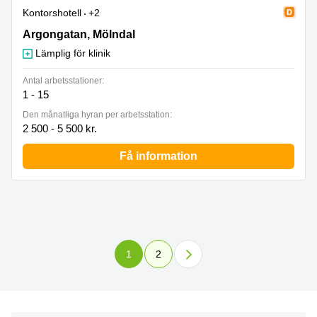
Kontorshotell
+2
Argongatan 3, Mölndal
Argongatan, Mölndal
Lämplig för klinik
Antal arbetsstationer:
1 - 15
Den månatliga hyran per arbetsstation:
2 500 - 5 500 kr.
Få information
1
2