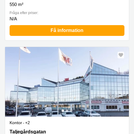
550 m²
Fråga efter priser:
N/A
Få information
Kontor
+2
Taljegårdsgatan 11, Mölndal
Taljegårdsgatan