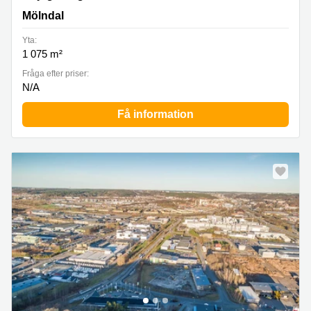
Mölndal
Yta:
1 075 m²
Fråga efter priser:
N/A
Få information