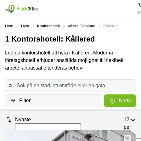
Ri
Hyra / hyra ut
Hem
Hyra
Kontorshotell
Västra Götaland
Kållered
1
Kontorshotell
: Kållered
Hjälp
Kategorier
Populära
Populära
Städer
sökningar
Lediga kontorshotell att hyra i Kållered. Moderna
Kontor
Om oss
företagshotell erbjuder anställda möjlighet till flexibelt
Stockholm
Kontorshotell
Kontorshotell
Stockholm
arbete, anpassat efter deras behov
Göteborg
Bli hyresvärd
Coworking
Hyra lokal
space
Malmö
Stockholm
Pris
Lagerlokaler
Uppsala
Kontorshotell
Göteborg
Filter
Karta
Industrilokaler
Norrköping
Logga in
Coworking
Butikslokaler
Östermalm
Stockholm
Nyaste
12
Verkstad
Skåne
Kontorshotell
per
Malmö
sida
Mötesrum
Älvsjö