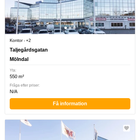
Kontor
+2
Taljegårdsgatan 11, Mölndal
Taljegårdsgatan
Mölndal
Yta:
550 m²
Fråga efter priser:
N/A
Få information