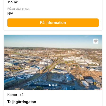
195 m²
Fråga efter priser:
N/A
Få information
Kontor
+2
Taljegårdsgatan 11, Mölndal
Taljegårdsgatan