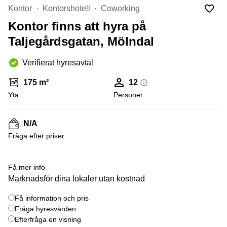
Coworking
Virtuellt
Sollentuna
Kontor
Kontorshotell
Coworking
Östermalm
kontor
Kontor finns att hyra på
Vasastan
Kontor
Malmö
Taljegårdsgatan, Mölndal
Kontorshotell
Verifierat hyresavtal
Huddinge
Lediga
175 m²
12
lokaler
Yta
Personer
Hisingen
Lediga
N/A
lokaler
Hägersten
Fråga efter priser
Få mer info
Marknadsför dina lokaler utan kostnad
Få information och pris
Fråga hyresvärden
Efterfråga en visning