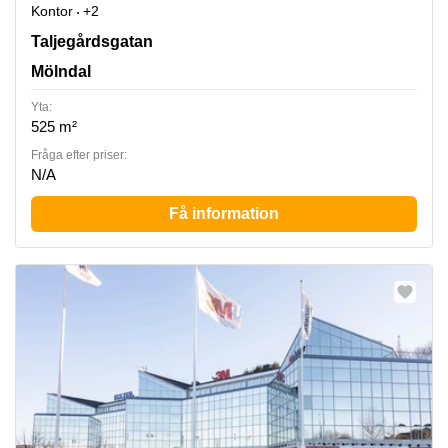
Kontor
+2
Taljegårdsgatan 11, Mölndal
Taljegårdsgatan
Mölndal
Yta:
525 m²
Fråga efter priser:
N/A
Få information