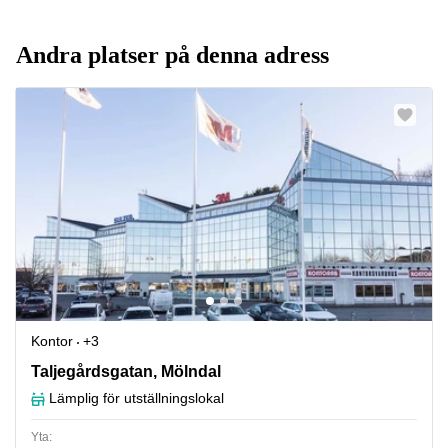
Andra platser på denna adress
Kontor
+3
Taljegårdsgatan 11, Mölndal
Taljegårdsgatan, Mölndal
Lämplig för utställningslokal
Yta: