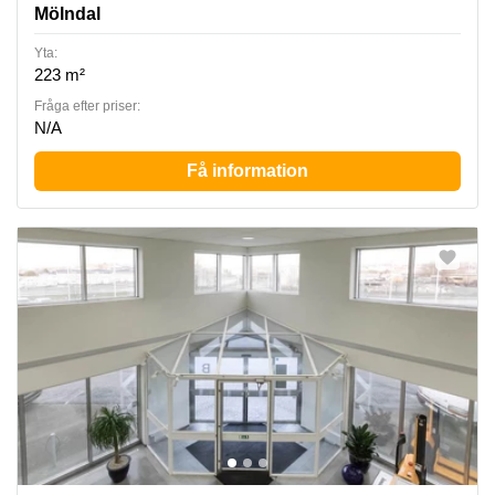
Mölndal
Yta:
223 m²
Fråga efter priser:
N/A
Få information