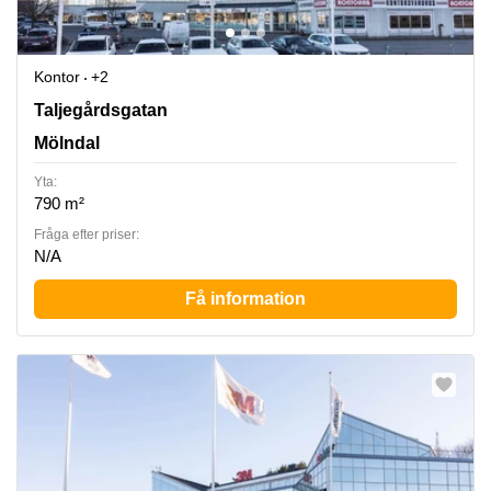
Kontor
+2
Taljegårdsgatan 11, Mölndal
Taljegårdsgatan
Mölndal
Yta:
790 m²
Fråga efter priser:
N/A
Få information