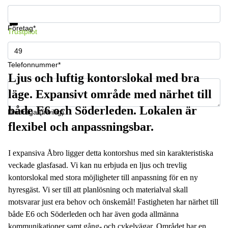
Få information och pris
Datasäkerhet
Företag*
Trustpilot
Telefonnummer*
Ljus och luftig kontorslokal med bra
läge. Expansivt område med närhet till
både E6 och Söderleden. Lokalen är
Din fråga (frivillig)
flexibel och anpassningsbar.
I expansiva Åbro ligger detta kontorshus med sin karakteristiska
veckade glasfasad. Vi kan nu erbjuda en ljus och trevlig
kontorslokal med stora möjligheter till anpassning för en ny
hyresgäst. Vi ser till att planlösning och materialval skall
motsvarar just era behov och önskemål! Fastigheten har närhet till
både E6 och Söderleden och har även goda allmänna
kommunikationer samt gång- och cykelvägar. Området har en