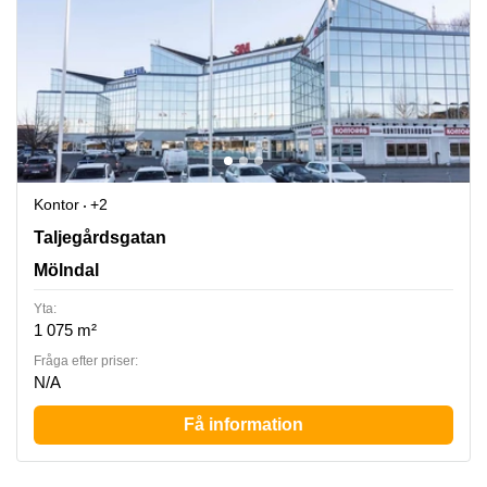
Kontor
+2
Taljegårdsgatan 11, Mölndal
Taljegårdsgatan
Mölndal
Yta:
1 075 m²
Fråga efter priser:
N/A
Få information