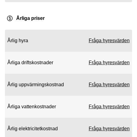
Årliga priser
Årlig hyra
Fråga hyresvärden
Årliga driftskostnader
Fråga hyresvärden
Årlig uppvärmingskostnad
Fråga hyresvärden
Årliga vattenkostnader
Fråga hyresvärden
Årlig elektricitetkostnad
Fråga hyresvärden