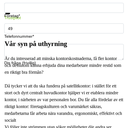
Få information och pris
Datasäkerhet
Företag*
Trustpilot
Telefonnummer*
Vår syn på uthyrning
Är du intresserad att minska kontorskostnaderna, få fler kontor
Din fråga (frivillig)
och dessutom kunna erbjuda dina medarbetare mindre restid som
en riktigt bra förmån?
Då tycker vi att du ska fundera på satellitkontor: i stället för ett
stort och dyrt centralt huvudkontor hjälper vi er etablera mindre
kontor, i närheten av var personalen bor. Du får alla fördelar av ett
riktigt kontor: företagskulturen och varumärket säkras,
medarbetarna får arbeta nära varandra, ergonomiskt, effektivt och
socialt
Vi följer inte strömmen utan söker möjligheter där andra ser