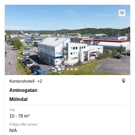
Kontorshotell
+2
Aminogatan 15, Mölndal
Aminogatan
Mölndal
Yta:
10 - 78 m²
Fråga efter priser:
N/A