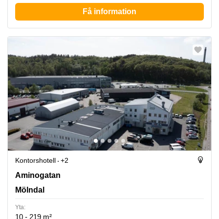
Få information
Kontorshotell
+2
Aminogatan 15, Mölndal
Aminogatan
Mölndal
Yta:
10 - 219 m²