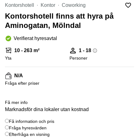
Coworking
Virtuellt
Sollentuna
Kontorshotell
Kontor
Coworking
Östermalm
kontor
Kontorshotell finns att hyra på
Vasastan
Kontor
Malmö
Aminogatan, Mölndal
Kontorshotell
Verifierat hyresavtal
Huddinge
Lediga
10 - 263 m²
1 - 18
lokaler
Yta
Personer
Hisingen
Lediga
N/A
lokaler
Hägersten
Fråga efter priser
+ 5 bilder
Få mer info
Marknadsför dina lokaler utan kostnad
Få information och pris
Fråga hyresvärden
Efterfråga en visning