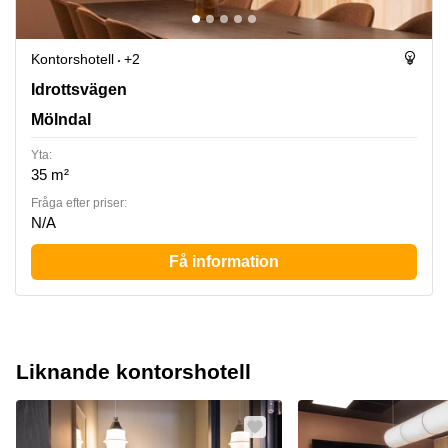
Kontorshotell
+2
Idrottsvägen 14, Mölndal
Idrottsvägen
Mölndal
Yta:
35 m²
Fråga efter priser:
N/A
Få information
Liknande kontorshotell