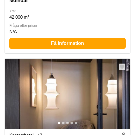
Mölndal
Yta:
42 000 m²
Fråga efter priser:
N/A
Få information