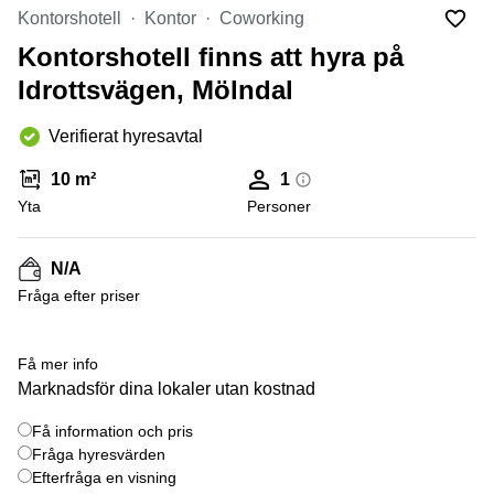
Coworking
Virtuellt
Sollentuna
Kontorshotell
Kontor
Coworking
Östermalm
kontor
Kontorshotell finns att hyra på
Vasastan
Kontor
Malmö
Idrottsvägen, Mölndal
Kontorshotell
Verifierat hyresavtal
Huddinge
Lediga
10 m²
1
lokaler
Yta
Personer
Hisingen
Lediga
N/A
lokaler
Hägersten
Fråga efter priser
+ 5 bilder
Få mer info
Marknadsför dina lokaler utan kostnad
Få information och pris
Fråga hyresvärden
Efterfråga en visning