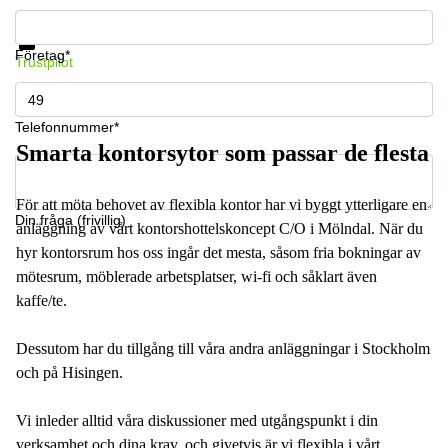
Få information och pris
Datasäkerhet
Företag*
Trustpilot
Telefonnummer*
Smarta kontorsytor som passar de flesta
För att möta behovet av flexibla kontor har vi byggt ytterligare en
Din fråga (frivillig)
anläggning av vårt kontorshottelskoncept C/O i Mölndal. När du
hyr kontorsrum hos oss ingår det mesta, såsom fria bokningar av
mötesrum, möblerade arbetsplatser, wi-fi och såklart även
kaffe/te.
Dessutom har du tillgång till våra andra anläggningar i Stockholm
och på Hisingen.
Vi inleder alltid våra diskussioner med utgångspunkt i din
verksamhet och dina krav, och givetvis är vi flexibla i vårt