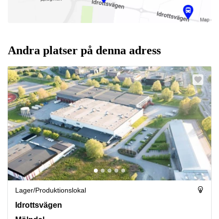
Andra platser på denna adress
Lager/produktionslokal
Idrottsvägen 14, Mölndal
Idrottsvägen