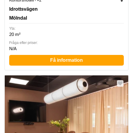
Kontorshotell
+2
Idrottsvägen 14, Mölndal
Idrottsvägen
Mölndal
Yta:
20 m²
Fråga efter priser:
N/A
Få information