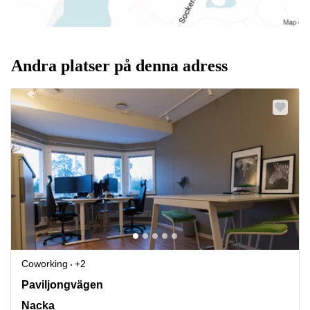
Andra platser på denna adress
Coworking
+2
Paviljongvägen 5, Nacka
Paviljongvägen
Nacka