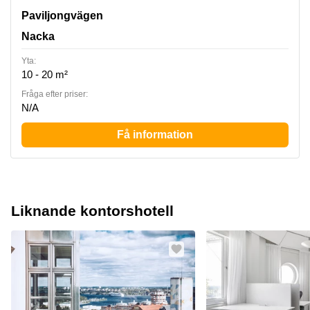
Paviljongvägen 5, Nacka
Paviljongvägen
Nacka
Yta:
10 - 20 m²
Fråga efter priser:
N/A
Få information
Liknande kontorshotell