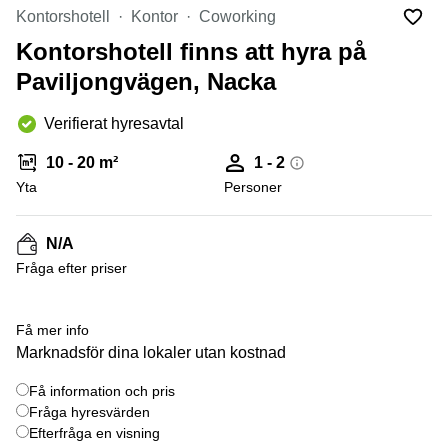
Coworking
Virtuellt
Sollentuna
Kontorshotell
Kontor
Coworking
Östermalm
kontor
Kontorshotell finns att hyra på
Vasastan
Kontor
Malmö
Paviljongvägen, Nacka
Kontorshotell
Verifierat hyresavtal
Huddinge
Lediga
10 - 20 m²
1 - 2
lokaler
Yta
Personer
Hisingen
Lediga
N/A
lokaler
Hägersten
Fråga efter priser
+ 2 bilder
Få mer info
Marknadsför dina lokaler utan kostnad
Få information och pris
Fråga hyresvärden
Efterfråga en visning