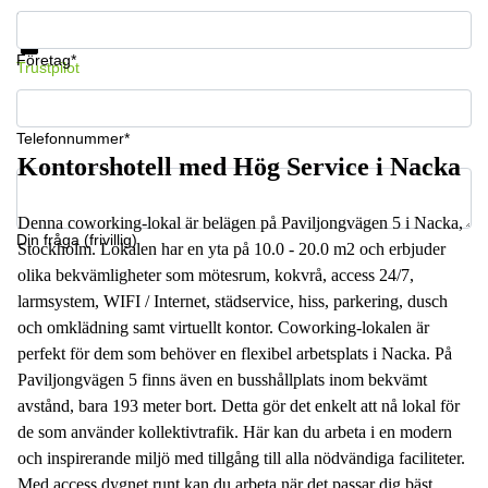
Få information och pris
Datasäkerhet
Företag*
Trustpilot
Telefonnummer*
Kontorshotell med Hög Service i Nacka
Denna coworking-lokal är belägen på Paviljongvägen 5 i Nacka,
Din fråga (frivillig)
Stockholm. Lokalen har en yta på 10.0 - 20.0 m2 och erbjuder
olika bekvämligheter som mötesrum, kokvrå, access 24/7,
larmsystem, WIFI / Internet, städservice, hiss, parkering, dusch
och omklädning samt virtuellt kontor. Coworking-lokalen är
perfekt för dem som behöver en flexibel arbetsplats i Nacka. På
Paviljongvägen 5 finns även en busshållplats inom bekvämt
avstånd, bara 193 meter bort. Detta gör det enkelt att nå lokal för
de som använder kollektivtrafik. Här kan du arbeta i en modern
och inspirerande miljö med tillgång till alla nödvändiga faciliteter.
Med access dygnet runt kan du arbeta när det passar dig bäst.