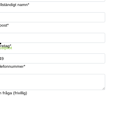
llständigt namn*
post*
 information och pris
Datasäkerhet
retag*
ustpilot
lefonnummer*
 fråga (frivillig)