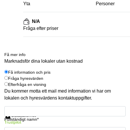
Yta
Personer
N/A
Fråga efter priser
Få mer info
Marknadsför dina lokaler utan kostnad
Få information och pris
Fråga hyresvärden
Efterfråga en visning
Du kommer motta ett mail med information vi har om
lokalen och hyresvärdens kontaktuppgifter.
Få information och pris
Datasäkerhet
Fullständigt namn*
Trustpilot