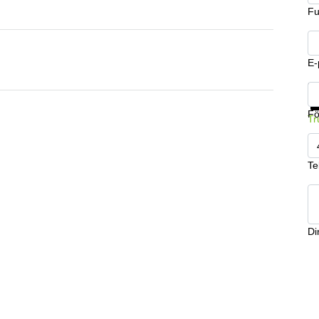
Fu
E-
Få
Fö
Tr
Te
Din