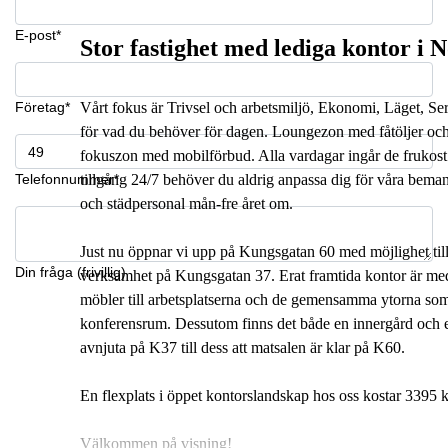
E-post*
Stor fastighet med lediga kontor i
Företag*
Vårt fokus är Trivsel och arbetsmiljö, Ekonomi, Läget, Serv
för vad du behöver för dagen. Loungezon med fåtöljer och 
fokuszon med mobilförbud. Alla vardagar ingår de frukost ti
Telefonnummer*
tillgång 24/7 behöver du aldrig anpassa dig för våra bema
och städpersonal mån-fre året om.
Just nu öppnar vi upp på Kungsgatan 60 med möjlighet till 
Din fråga (frivillig)
verksamhet på Kungsgatan 37. Erat framtida kontor är med 
möbler till arbetsplatserna och de gemensamma ytorna som
konferensrum. Dessutom finns det både en innergård och e
avnjuta på K37 till dess att matsalen är klar på K60.
En flexplats i öppet kontorslandskap hos oss kostar 3395
Välkommen på visning!