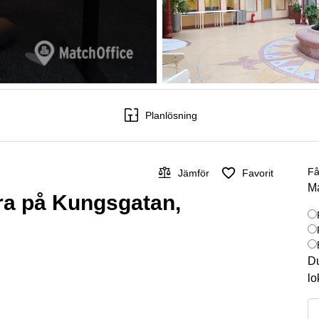
Planlösning
Få
Jämför
Favorit
Ma
yra på Kungsgatan,
Du
lo