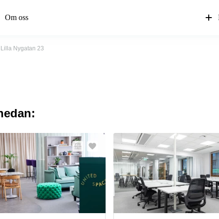
Om oss
Lilla Nygatan 23
 nedan: