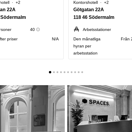
hotell
+2
Kontorshotell
+2
tan 22A
Götgatan 22A
6 Södermalm
118 46 Södermalm
rsoner
40
Arbetsstationer
ter priser
N/A
Den månatliga
Från 
hyran per
arbetsstation