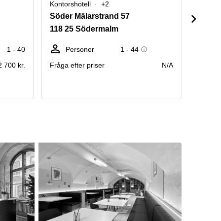
Kontorshotell
+2
Kontors
Söder Mälarstrand 57
Krukm
118 25 Södermalm
118 5
1 - 40
Personer
1 - 44
Ar
2 700 kr.
Fråga efter priser
N/A
Den må
hyran 
arbetss