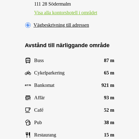
111 28 Södermalm
Visa alla kontorshotell i området
Vägbeskrivning till adressen
Avstånd till närliggande område
Buss
87 m
Cykelparkering
65 m
Bankomat
921 m
Affär
93 m
Café
52 m
Pub
38 m
Restaurang
15 m