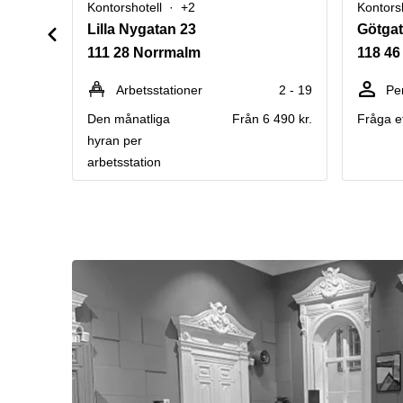
Kontorshotell
+2
Kontors
Lilla Nygatan 23
Götga
111 28 Norrmalm
118 4
Arbetsstationer
2 - 19
Pe
Den månatliga
Från 6 490 kr.
Fråga ef
hyran per
arbetsstation