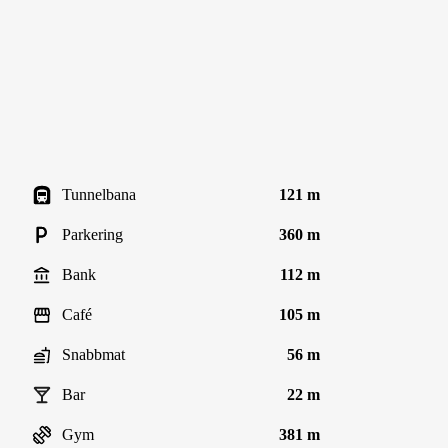
Tunnelbana
121 m
Parkering
360 m
Bank
112 m
Café
105 m
Snabbmat
56 m
Bar
22 m
Gym
381 m