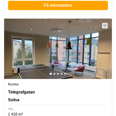
Få information
Kontor
Solna, Telegrafgatan 4, Solna
Telegrafgatan
Solna
Yta:
1 416 m²