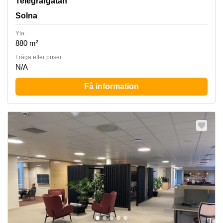
Telegrafgatan
Solna
Yta:
880 m²
Fråga efter priser:
N/A
Få information