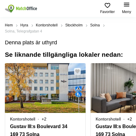
Favoriter
Meny
Hyra / hyra ut
Hem
Hyra
Kontorshotell
Stockholm
Solna
Solna, Telegrafgatan 4
Hjälp
Kategorier
Populära
Populära
Denna plats är uthyrd
Städer
sökningar
Kontor
Se liknande tillgängliga lokaler nedan:
Om oss
Stockholm
Kontorshotell
Kontorshotell
Stockholm
Göteborg
Bli hyresvärd
Coworking
Hyra lokal
space
Malmö
Stockholm
Pris
Lagerlokaler
Uppsala
Kontorshotell
Göteborg
Industrilokaler
Norrköping
Logga in
Coworking
Butikslokaler
Östermalm
Stockholm
Kontorshotell
+2
Kontorshotell
+2
Verkstad
Skåne
Kontorshotell
Gustav III:s Boulevard 34
Gustav III:s Boul
Malmö
Mötesrum
Älvsjö
169 73 Solna
169 73 Solna