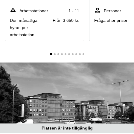
Coworking
Virtuellt
Sollentuna
Östermalm
kontor
Arbetsstationer
1 - 11
Personer
Vasastan
Kontor
Den månatliga
Från 3 650 kr.
Fråga efter priser
Malmö
hyran per
Kontorshotell
arbetsstation
Huddinge
Lediga
lokaler
Hisingen
Lediga
lokaler
Hägersten
Platsen är inte tillgänglig