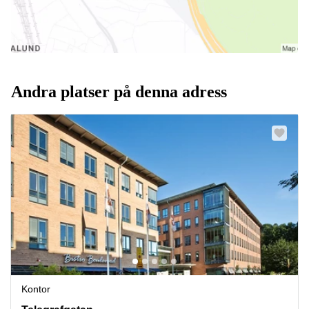
Andra platser på denna adress
Kontor
Solna, Telegrafgatan 4, Solna