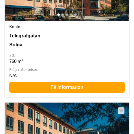
Kontor
Solna, Telegrafgatan 4, Solna
Telegrafgatan
Solna
Yta:
760 m²
Fråga efter priser:
N/A
Få information