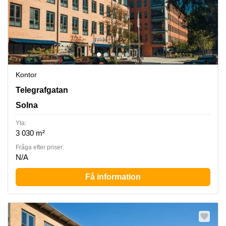
Kontor
Solna, Telegrafgatan 4, Solna
Telegrafgatan
Solna
Yta:
3 030 m²
Fråga efter priser:
N/A
Få information