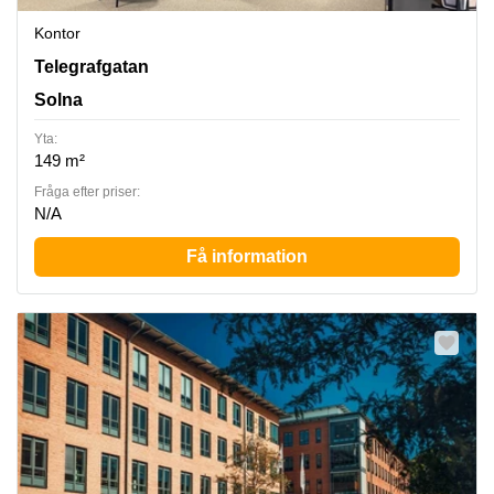
Kontor
Solna, Telegrafgatan 4, Solna
Telegrafgatan
Solna
Yta:
149 m²
Fråga efter priser:
N/A
Få information