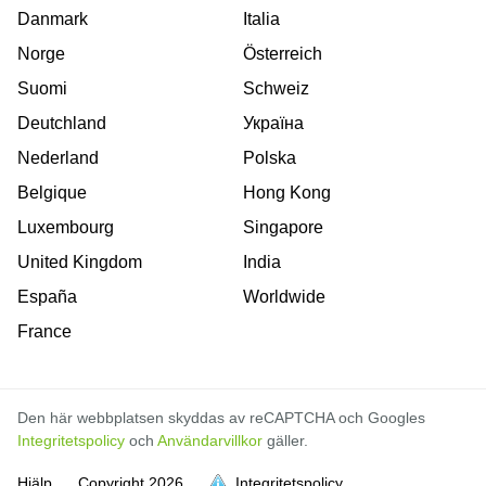
Danmark
Italia
Norge
Österreich
Suomi
Schweiz
Deutchland
Україна
Nederland
Polska
Belgique
Hong Kong
Luxembourg
Singapore
United Kingdom
India
España
Worldwide
France
Den här webbplatsen skyddas av reCAPTCHA och Googles
Integritetspolicy
och
Användarvillkor
gäller.
Hjälp
Copyright
2026
Integritetspolicy