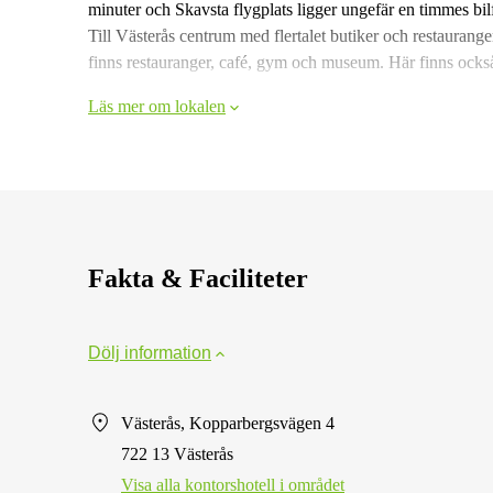
minuter och Skavsta flygplats ligger ungefär en timmes bilf
Till Västerås centrum med flertalet butiker och restaura
finns restauranger, café, gym och museum. Här finns också
Läs mer om lokalen
Fakta & Faciliteter
Dölj information
Västerås, Kopparbergsvägen 4
722 13 Västerås
Visa alla kontorshotell i området