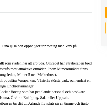
. Fina ljusa och öppna ytor för företag med krav på
llt som staden har att erbjuda. Området har attraherat en bred
 Västerås mest attraktiva områden. Inom Mimerområdet finns
 Kungsleden, Mimer 5 och Melkerhuset.
 och populära Vasaparken, Västerås största park, och endast en
vliga lunchrestauranger
 lockar företag som har pendlande personal och besökare.
lstuna, Örebro, Enköping, Sala, eller Uppsala.
lygbussen tar dig till Arlanda flygplats på en timme och tjugo