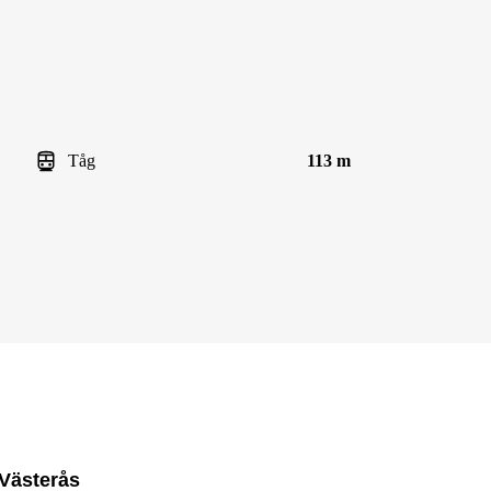
Tåg
113 m
 Västerås