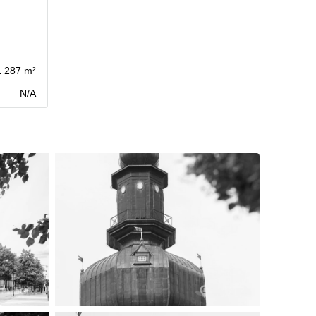
1 287 m²
N/A