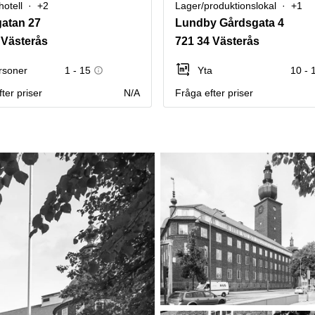
hotell
+2
Lager/produktionslokal
+1
gatan 27
Lundby Gårdsgata 4
 Västerås
721 34 Västerås
rsoner
1 - 15
Yta
10 - 
ter priser
N/A
Fråga efter priser