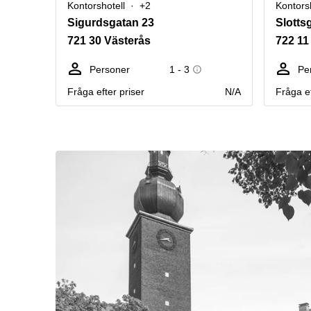
Kontorshotell
+2
Kontors
Sigurdsgatan 23
Slotts
721 30 Västerås
722 11
Personer
1 - 3
Pe
Fråga efter priser
N/A
Fråga ef