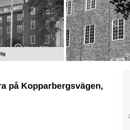
lig
hyra på Kopparbergsvägen,