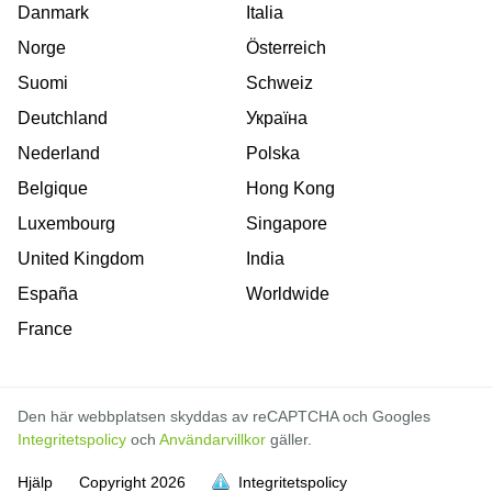
Danmark
Italia
Norge
Österreich
Suomi
Schweiz
Deutchland
Україна
Nederland
Polska
Belgique
Hong Kong
Luxembourg
Singapore
United Kingdom
India
España
Worldwide
France
Den här webbplatsen skyddas av reCAPTCHA och Googles
Integritetspolicy
och
Användarvillkor
gäller.
Hjälp
Copyright
2026
Integritetspolicy