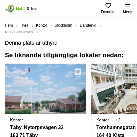
Favoriter
Meny
Hyra / hyra ut
Hem
Hyra
Kontor
Stockholm
Danderyd
Enebybergsvägen 8
Hjälp
Kategorier
Populära
Populära
Denna plats är uthyrd
Städer
sökningar
Kontor
Se liknande tillgängliga lokaler nedan:
Om oss
Stockholm
Kontorshotell
Kontorshotell
Stockholm
Göteborg
Bli hyresvärd
Coworking
Hyra lokal
space
Malmö
Stockholm
Pris
Lagerlokaler
Uppsala
Kontorshotell
Göteborg
Industrilokaler
Norrköping
Logga in
Coworking
Butikslokaler
Östermalm
Stockholm
Kontor
Kontor
+2
Verkstad
Skåne
Kontorshotell
Täby, Nytorpsvägen 32
Torshamnsgatan
Malmö
Mötesrum
Älvsjö
183 71 Täby
164 40 Kista