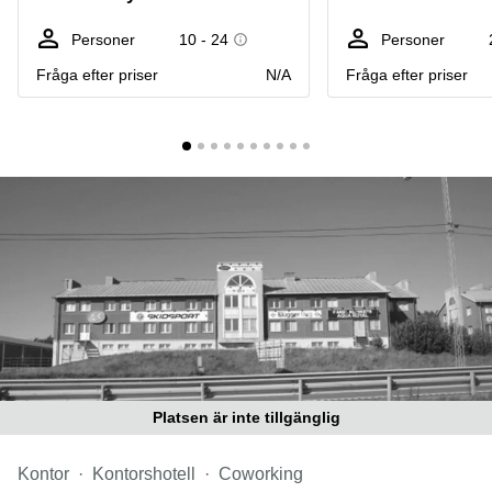
Coworking
Virtuellt
Sollentuna
Östermalm
kontor
Personer
10 - 24
Personer
Vasastan
Kontor
Fråga efter priser
N/A
Fråga efter priser
Malmö
Kontorshotell
Huddinge
Lediga
lokaler
Hisingen
Lediga
lokaler
Hägersten
Platsen är inte tillgänglig
Kontor
Kontorshotell
Coworking