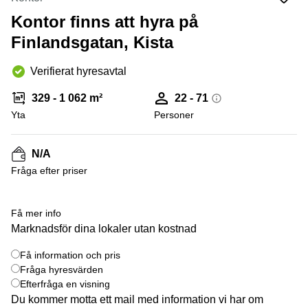
Coworking
Virtuellt
Sollentuna
Östermalm
Kontor finns att hyra på
kontor
Vasastan
Kontor
Finlandsgatan, Kista
Malmö
Verifierat hyresavtal
Kontorshotell
Huddinge
329 - 1 062 m²
22 - 71
Lediga
Yta
Personer
lokaler
Hisingen
N/A
Lediga
lokaler
Fråga efter priser
Hägersten
+ 3 bilder
Få mer info
Marknadsför dina lokaler utan kostnad
Få information och pris
Fråga hyresvärden
Efterfråga en visning
Du kommer motta ett mail med information vi har om