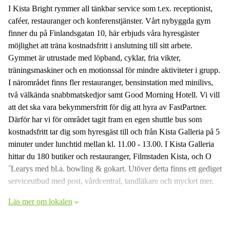
I Kista Bright rymmer all tänkbar service som t.ex. receptionist,
caféer, restauranger och konferenstjänster. Vårt nybyggda gym
finner du på Finlandsgatan 10, här erbjuds våra hyresgäster
möjlighet att träna kostnadsfritt i anslutning till sitt arbete.
Gymmet är utrustade med löpband, cyklar, fria vikter,
träningsmaskiner och en motionssal för mindre aktiviteter i grupp.
I närområdet finns fler restauranger, bensinstation med minilivs,
två välkända snabbmatskedjor samt Good Morning Hotell. Vi vill
att det ska vara bekymmersfritt för dig att hyra av FastPartner.
Därför har vi för området tagit fram en egen shuttle bus som
kostnadsfritt tar dig som hyresgäst till och från Kista Galleria på 5
minuter under lunchtid mellan kl. 11.00 - 13.00. I Kista Galleria
hittar du 180 butiker och restauranger, Filmstaden Kista, och O
´Learys med bl.a. bowling & gokart. Utöver detta finns ett gediget
serviceutbud med post, vårdcentral, tandläkare och mycket mer.
Läs mer om lokalen