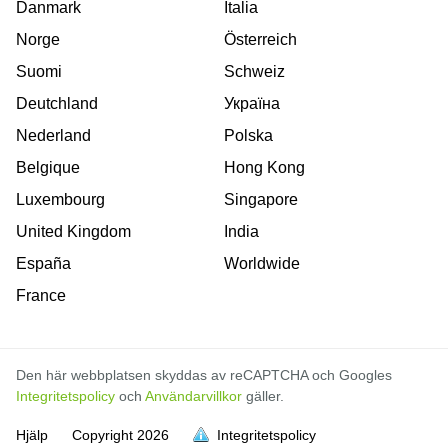
Danmark
Italia
Norge
Österreich
Suomi
Schweiz
Deutchland
Україна
Nederland
Polska
Belgique
Hong Kong
Luxembourg
Singapore
United Kingdom
India
España
Worldwide
France
Den här webbplatsen skyddas av reCAPTCHA och Googles
Integritetspolicy
och
Användarvillkor
gäller.
Hjälp
Copyright
2026
Integritetspolicy
är full
är full
är full
är full
är full
är full
är full
är full
är full
är full
är full