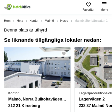
Favoriter
Meny
Hyra / hyra ut
Hem
Hyra
Kontor
Malmö
Husie
Malmö, Stenbärsgatan 1
Denna plats är uthyrd
Hjälp
Kategorier
Populära
Populära
Städer
sökningar
Se liknande tillgängliga lokaler nedan:
Kontor
Om oss
Stockholm
Kontorshotell
Kontorshotell
Stockholm
Göteborg
Bli hyresvärd
Coworking
Hyra lokal
space
Malmö
Stockholm
Pris
Lagerlokaler
Uppsala
Kontorshotell
Göteborg
Industrilokaler
Norrköping
Logga in
Coworking
Butikslokaler
Östermalm
Stockholm
Kontor
Lager/produktionslok
Verkstad
Skåne
Malmö, Norra Bulltoftavägen 65
Lagervägen 2
Kontorshotell
Malmö
212 21 Kirseberg
232 37 Malmö Nor
Mötesrum
Älvsjö