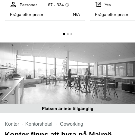
Coworking
Virtuellt
Sollentuna
Personer
67 - 334
Yta
Östermalm
kontor
Fråga efter priser
N/A
Fråga efter priser
Vasastan
Kontor
Malmö
Kontorshotell
Huddinge
Lediga
lokaler
Hisingen
Lediga
lokaler
Hägersten
Platsen är inte tillgänglig
Kontor
Kontorshotell
Coworking
Kontor finns att hyra på Malmö,