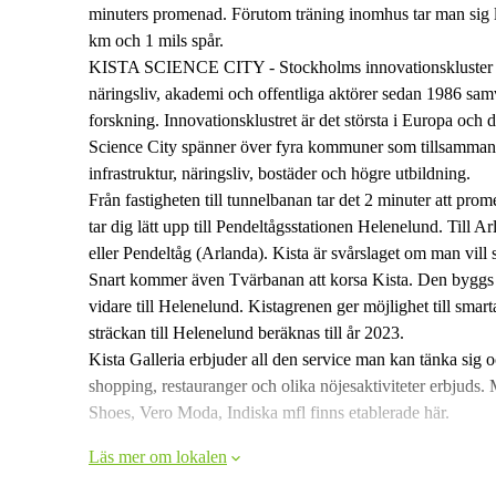
minuters promenad. Förutom träning inomhus tar man sig lät
km och 1 mils spår.
KISTA SCIENCE CITY - Stockholms innovationskluster i
näringsliv, akademi och offentliga aktörer sedan 1986 samve
forskning. Innovationsklustret är det största i Europa och d
Science City spänner över fyra kommuner som tillsammans 
infrastruktur, näringsliv, bostäder och högre utbildning.
Från fastigheten till tunnelbanan tar det 2 minuter att pr
tar dig lätt upp till Pendeltågsstationen Helenelund. Till
eller Pendeltåg (Arlanda). Kista är svårslaget om man vill
Snart kommer även Tvärbanan att korsa Kista. Den byggs 
vidare till Helenelund. Kistagrenen ger möjlighet till smart
sträckan till Helenelund beräknas till år 2023.
Kista Galleria erbjuder all den service man kan tänka sig 
shopping, restauranger och olika nöjesaktiviteter erbj
Shoes, Vero Moda, Indiska mfl finns etablerade här.
Läs mer om lokalen