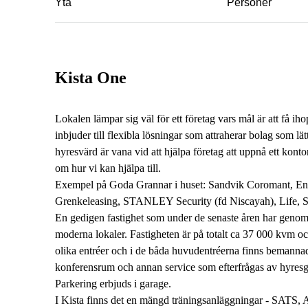
Yta
Personer
Kista One
Lokalen lämpar sig väl för ett företag vars mål är att få iho
inbjuder till flexibla lösningar som attraherar bolag som lä
hyresvärd är vana vid att hjälpa företag att uppnå ett konto
om hur vi kan hjälpa till.
Exempel på Goda Grannar i huset: Sandvik Coromant, En
Grenkeleasing, STANLEY Security (fd Niscayah), Life, S
En gedigen fastighet som under de senaste åren har genom
moderna lokaler. Fastigheten är på totalt ca 37 000 kvm o
olika entréer och i de båda huvudentréerna finns bemann
konferensrum och annan service som efterfrågas av hyresg
Parkering erbjuds i garage.
I Kista finns det en mängd träningsanläggningar - SATS, Ac