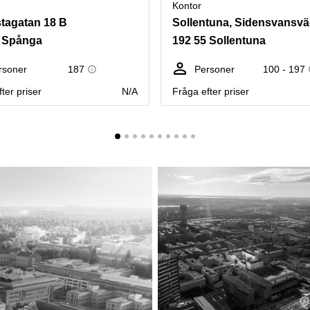
Kontor
tagatan 18 B
Sollentuna, Sidensvansv
3 Spånga
192 55 Sollentuna
rsoner
187
Personer
100 - 197
ter priser
N/A
Fråga efter priser