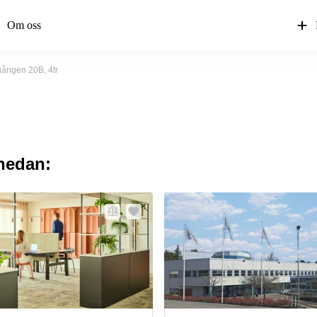
Om oss
gången 20B, 4tr
 nedan: