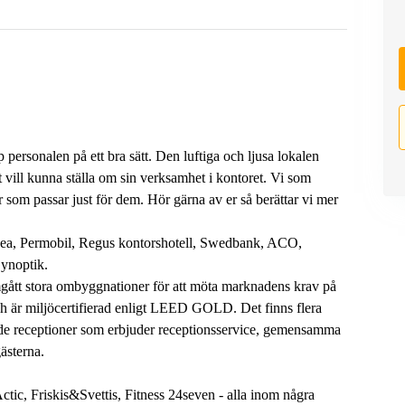
p personalen på ett bra sätt. Den luftiga och ljusa lokalen
tt vill kunna ställa om sin verksamhet i kontoret. Vi som
r som passar just för dem. Hör gärna av er så berättar vi mer
ea, Permobil, Regus kontorshotell, Swedbank, ACO,
ynoptik.
gått stora ombyggnationer för att möta marknadens krav på
ch är miljöcertifierad enligt LEED GOLD. Det finns flera
ade receptioner som erbjuder receptionsservice, gemensamma
ästerna.
tic, Friskis&Svettis, Fitness 24seven - alla inom några