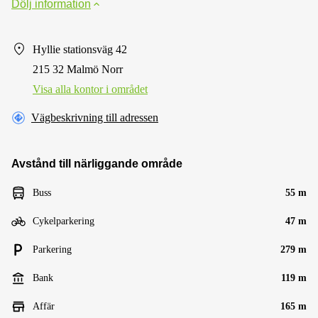
Dölj information
Hyllie stationsväg 42
215 32 Malmö Norr
Visa alla kontor i området
Vägbeskrivning till adressen
Avstånd till närliggande område
Buss
55 m
Cykelparkering
47 m
Parkering
279 m
Bank
119 m
Affär
165 m