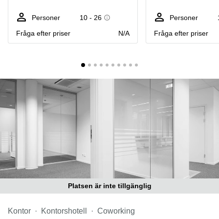
Coworking
Virtuellt
Sollentuna
Östermalm
kontor
Personer
10 - 26
Personer
Vasastan
Kontor
Fråga efter priser
N/A
Fråga efter priser
Malmö
Kontorshotell
Huddinge
Lediga
lokaler
Hisingen
Lediga
lokaler
Hägersten
Platsen är inte tillgänglig
Kontor
Kontorshotell
Coworking