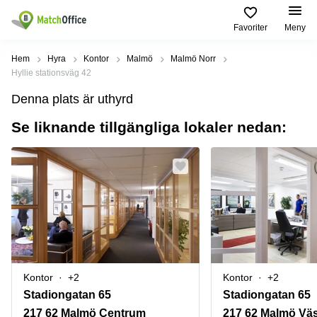
Favoriter
Meny
Hyra / hyra ut
Hem
Hyra
Kontor
Malmö
Malmö Norr
Hyllie stationsväg 42
Hjälp
Kategorier
Populära
Populära
Denna plats är uthyrd
Städer
sökningar
Kontor
Se liknande tillgängliga lokaler nedan:
Om oss
Stockholm
Kontorshotell
Kontorshotell
Stockholm
Göteborg
Bli hyresvärd
Coworking
Hyra lokal
space
Malmö
Stockholm
Pris
Lagerlokaler
Uppsala
Kontorshotell
Göteborg
Industrilokaler
Norrköping
Logga in
Coworking
Butikslokaler
Östermalm
Stockholm
Kontor
+2
Kontor
+2
Verkstad
Skåne
Kontorshotell
Stadiongatan 65
Stadiongatan 65
Malmö
Mötesrum
Älvsjö
217 62 Malmö Centrum
217 62 Malmö Väs