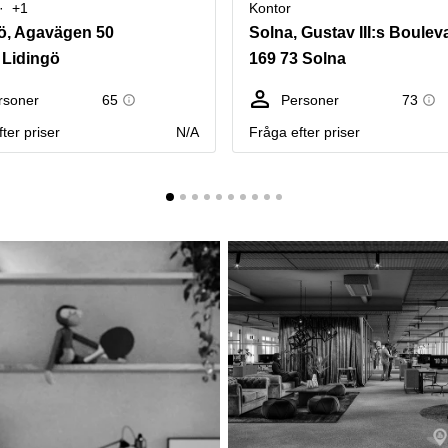
+1
Kontor
ö, Agavägen 50
Solna, Gustav III:s Boulev
 Lidingö
169 73 Solna
rsoner
65
Personer
73
ter priser
N/A
Fråga efter priser