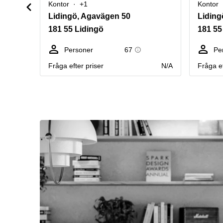
Kontor
+1
Kontor
Lidingö, Agavägen 50
Liding
181 55 Lidingö
181 55
Personer
67
Pe
Fråga efter priser
N/A
Fråga ef