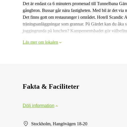
Det är endast ca 6 minuters promenad till Tunnelbana Gär
gångbron. Bussar går nära fastigheten. Med bil är det via
Det finns gott om restauranger i området. Hotell Scandic 
träningsanläggningar som grannar. På Gärdet kan du åka ski
joggingrunda på lunchen? Kampementsbadet gör välbefinn
Läs mer om lokalen
Fakta & Faciliteter
Dölj information
Stockholm, Hangövägen 18-20