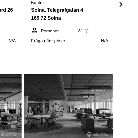
Kontor
Kontor
ard 26
Solna, Telegrafgatan 4
Solna,
169 72 Solna
169 7
Personer
81
Pe
N/A
Fråga efter priser
N/A
Fråga e