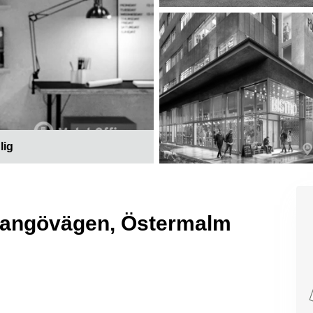
lig
 Hangövägen, Östermalm