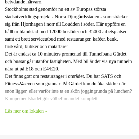
betydande närvaro.
Stockholms stad genomför nu ett av Europas största
stadsutvecklingsprojekt - Norra Djurgårdsstaden - som sträcker
sig från Hjorthagen i norr till Loudden i söder. Här uppförs en
hållbar blandstad med 12000 bostäder och 35000 arbetsplatser
samt ett brett serviceutbud med restauranger, kaféer, bank,
friskvård, butiker och mataffärer
Det är endast ca 10 minuters promenad till Tunnelbana Gärdet
och bussar går utanför fastigheten. Med bil är det via nya tunneln
nära ut på E18 och E4/E20.
Det finns gott om restauranger i området. Du har SATS och
Fitness24seven som grannar. På Gärdet kan du åka skidor när
snön ligger, eller varför inte ta en skön joggingrunda på lunchen?
Kampementsbadet gör välbefinnandet komplett.
Läs mer om lokalen