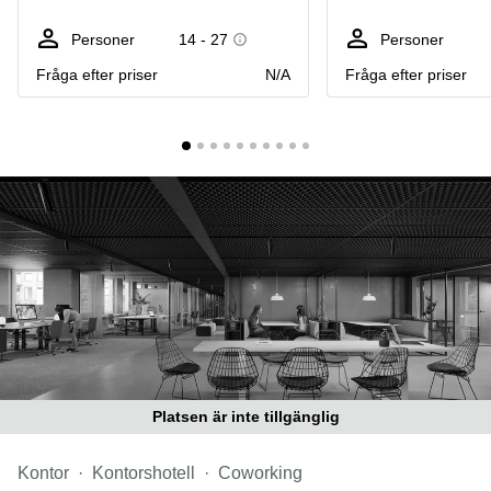
Coworking
Virtuellt
Sollentuna
Östermalm
kontor
Personer
14 - 27
Personer
Vasastan
Kontor
Fråga efter priser
N/A
Fråga efter priser
Malmö
Kontorshotell
Huddinge
Lediga
lokaler
Hisingen
Lediga
lokaler
Hägersten
Platsen är inte tillgänglig
Kontor
Kontorshotell
Coworking