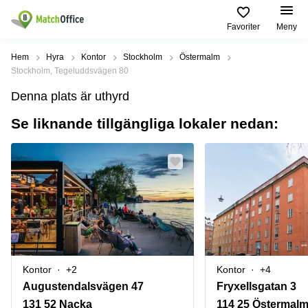
Favoriter
Meny
Hyra / hyra ut
Hem
Hyra
Kontor
Stockholm
Östermalm
Stockholm, Tegeluddsvägen 80
Hjälp
Kategorier
Populära
Populära
Denna plats är uthyrd
Städer
sökningar
Kontor
Se liknande tillgängliga lokaler nedan:
Om oss
Stockholm
Kontorshotell
Kontorshotell
Stockholm
Göteborg
Bli hyresvärd
Coworking
Hyra lokal
space
Malmö
Stockholm
Pris
Lagerlokaler
Uppsala
Kontorshotell
Göteborg
Industrilokaler
Norrköping
Logga in
Coworking
Butikslokaler
Östermalm
Stockholm
Kontor
+2
Kontor
+4
Verkstad
Skåne
Kontorshotell
Augustendalsvägen 47
Fryxellsgatan 3
Malmö
Mötesrum
Älvsjö
131 52 Nacka
114 25 Östermal