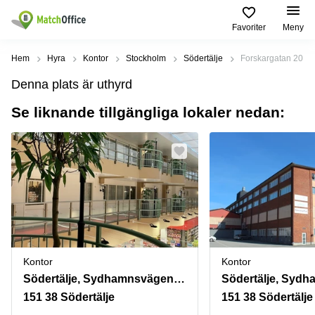
Favoriter
Meny
Hyra / hyra ut
Hem
Hyra
Kontor
Stockholm
Södertälje
Forskargatan 20
Denna plats är uthyrd
Hjälp
Kategorier
Populära
Populära
Städer
sökningar
Se liknande tillgängliga lokaler nedan:
Kontor
Om oss
Stockholm
Kontorshotell
Kontorshotell
Stockholm
Göteborg
Bli hyresvärd
Coworking
Hyra lokal
space
Malmö
Stockholm
Pris
Lagerlokaler
Uppsala
Kontorshotell
Göteborg
Industrilokaler
Norrköping
Logga in
Coworking
Butikslokaler
Östermalm
Stockholm
Kontor
Kontor
Verkstad
Skåne
Södertälje, Sydhamnsvägen 55-57
Kontorshotell
Malmö
151 38 Södertälje
151 38 Södertälje
Mötesrum
Älvsjö