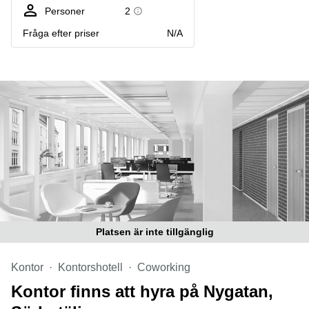
Coworking
Virtuellt
Sollentuna
Personer
2
Östermalm
kontor
Fråga efter priser
N/A
Vasastan
Kontor
Malmö
Kontorshotell
Huddinge
Lediga
lokaler
Hisingen
Lediga
lokaler
Hägersten
Platsen är inte tillgänglig
Kontor
Kontorshotell
Coworking
Kontor finns att hyra på Nygatan,