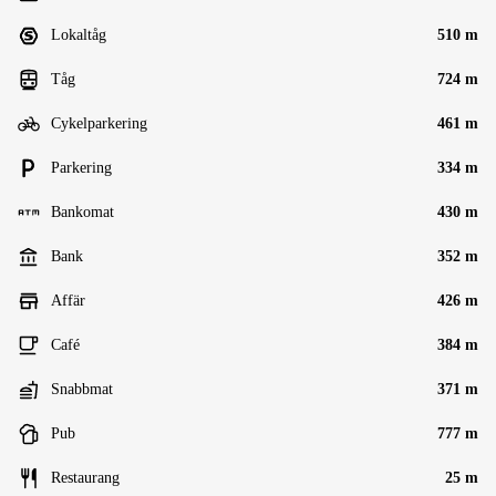
Lokaltåg
510 m
Tåg
724 m
Cykelparkering
461 m
Parkering
334 m
Bankomat
430 m
Bank
352 m
Affär
426 m
Café
384 m
Snabbmat
371 m
Pub
777 m
Restaurang
25 m