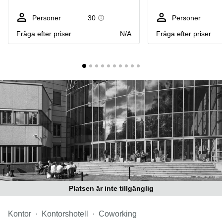
Coworking
Virtuellt
Sollentuna
Östermalm
kontor
Personer
30
Personer
Vasastan
Kontor
Fråga efter priser
N/A
Fråga efter priser
Malmö
Kontorshotell
Huddinge
Lediga
lokaler
Hisingen
Lediga
lokaler
Hägersten
Platsen är inte tillgänglig
Kontor
Kontorshotell
Coworking