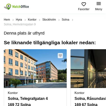
Favoriter
Meny
Hyra / hyra ut
Hem
Hyra
Kontor
Stockholm
Solna
Solna, Hemvärnsgatan 9
Hjälp
Kategorier
Populära
Populära
Denna plats är uthyrd
Städer
sökningar
Kontor
Se liknande tillgängliga lokaler nedan:
Om oss
Stockholm
Kontorshotell
Kontorshotell
Stockholm
Göteborg
Bli hyresvärd
Coworking
Hyra lokal
space
Malmö
Stockholm
Pris
Lagerlokaler
Uppsala
Kontorshotell
Göteborg
Industrilokaler
Norrköping
Logga in
Coworking
Butikslokaler
Östermalm
Stockholm
Kontor
Kontor
Verkstad
Skåne
Kontorshotell
Solna, Telegrafgatan 4
Solna, Råsundav
Malmö
Mötesrum
Älvsjö
169 72 Solna
169 67 Solna