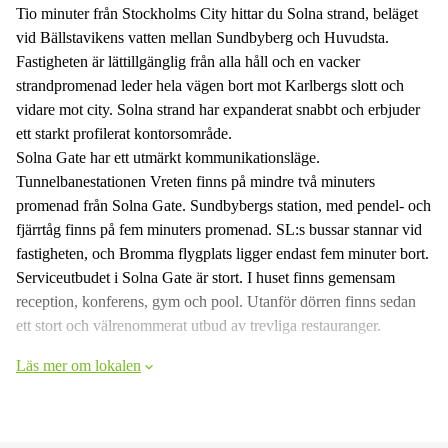
Tio minuter från Stockholms City hittar du Solna strand, beläget
vid Bällstavikens vatten mellan Sundbyberg och Huvudsta.
Fastigheten är lättillgänglig från alla håll och en vacker
strandpromenad leder hela vägen bort mot Karlbergs slott och
vidare mot city. Solna strand har expanderat snabbt och erbjuder
ett starkt profilerat kontorsområde.
Solna Gate har ett utmärkt kommunikationsläge.
Tunnelbanestationen Vreten finns på mindre två minuters
promenad från Solna Gate. Sundbybergs station, med pendel- och
fjärrtåg finns på fem minuters promenad. SL:s bussar stannar vid
fastigheten, och Bromma flygplats ligger endast fem minuter bort.
Serviceutbudet i Solna Gate är stort. I huset finns gemensam
reception, konferens, gym och pool. Utanför dörren finns sedan
ett stort och välrenommerat utbud av trevliga restauranger.
Läs mer om lokalen