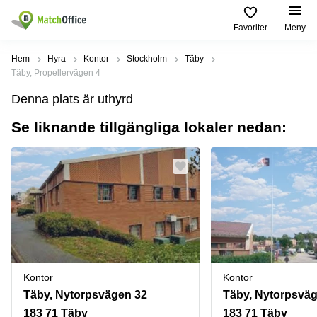
Favoriter
Meny
Hyra / hyra ut
Hem
Hyra
Kontor
Stockholm
Täby
Täby, Propellervägen 4
Hjälp
Kategorier
Populära
Populära
Denna plats är uthyrd
Städer
sökningar
Kontor
Se liknande tillgängliga lokaler nedan:
Om oss
Stockholm
Kontorshotell
Kontorshotell
Stockholm
Göteborg
Bli hyresvärd
Coworking
Hyra lokal
space
Malmö
Stockholm
Pris
Lagerlokaler
Uppsala
Kontorshotell
Göteborg
Industrilokaler
Norrköping
Logga in
Coworking
Butikslokaler
Östermalm
Stockholm
Kontor
Kontor
Verkstad
Skåne
Kontorshotell
Täby, Nytorpsvägen 32
Täby, Nytorpsvä
Malmö
Mötesrum
Älvsjö
183 71 Täby
183 71 Täby