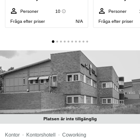
Coworking
Virtuellt
Sollentuna
Östermalm
kontor
Personer
10
Personer
Vasastan
Kontor
Fråga efter priser
N/A
Fråga efter priser
Malmö
Kontorshotell
Huddinge
Lediga
lokaler
Hisingen
Lediga
lokaler
Hägersten
Platsen är inte tillgänglig
Kontor
Kontorshotell
Coworking