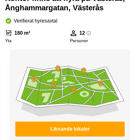
Ånghammargatan, Västerås
Verifierat hyresavtal
180 m²
12
Yta
Personer
Liknande lokaler