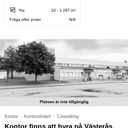
Coworking
Virtuellt
Sollentuna
Östermalm
kontor
Yta
10 - 1 287 m²
Vasastan
Kontor
Fråga efter priser
N/A
Malmö
Kontorshotell
Huddinge
Lediga
lokaler
Hisingen
Lediga
lokaler
Hägersten
Platsen är inte tillgänglig
Kontor
Kontorshotell
Coworking
Kontor finns att hyra på Västerås,