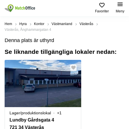
Favoriter
Meny
Hyra / hyra ut
Hem
Hyra
Kontor
Västmanland
Västerås
Västerås, Ånghammargatan 4
Hjälp
Kategorier
Populära
Populära
Denna plats är uthyrd
Städer
sökningar
Kontor
Se liknande tillgängliga lokaler nedan:
Om oss
Stockholm
Kontorshotell
Kontorshotell
Stockholm
Göteborg
Bli hyresvärd
Coworking
Hyra lokal
space
Malmö
Stockholm
Pris
Lagerlokaler
Uppsala
Kontorshotell
Göteborg
Industrilokaler
Norrköping
Logga in
Coworking
Butikslokaler
Östermalm
Stockholm
Lager/produktionslokal
+1
Verkstad
Skåne
Kontorshotell
Lundby Gårdsgata 4
Malmö
Mötesrum
Älvsjö
721 34 Västerås