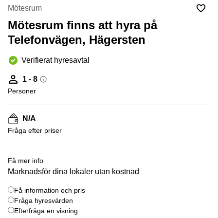
Coworking
Virtuellt
Sollentuna
Mötesrum
Östermalm
kontor
Mötesrum finns att hyra på
Vasastan
Kontor
Malmö
Telefonvägen, Hägersten
Kontorshotell
Verifierat hyresavtal
Huddinge
Lediga
1 - 8
lokaler
Personer
Hisingen
Lediga
N/A
lokaler
Hägersten
Fråga efter priser
+ 18 bilder
Få mer info
Marknadsför dina lokaler utan kostnad
Få information och pris
Fråga hyresvärden
Efterfråga en visning