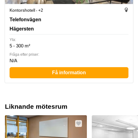
Kontorshotell
+2
Telefonvägen 30, Hägersten
Telefonvägen
Hägersten
Yta:
5 - 300 m²
Fråga efter priser:
N/A
Få information
Liknande mötesrum