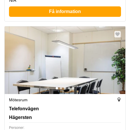
N/A
Få information
Mötesrum
Telefonvägen 30, Hägersten
Telefonvägen
Hägersten
Personer: