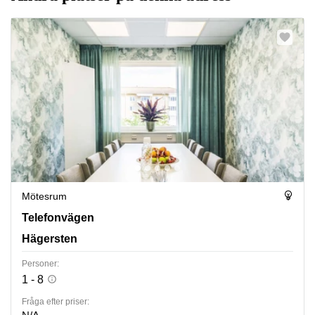
Mötesrum
Telefonvägen 30, Hägersten
Telefonvägen
Hägersten
Personer:
1 - 8
Fråga efter priser: