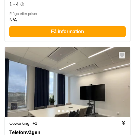
1 - 4
Fråga efter priser:
N/A
Få information
Coworking
+1
Telefonvägen 30, Hägersten
Telefonvägen