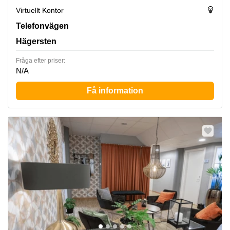
Virtuellt Kontor
Telefonvägen 30, Hägersten
Telefonvägen
Hägersten
Fråga efter priser:
N/A
Få information