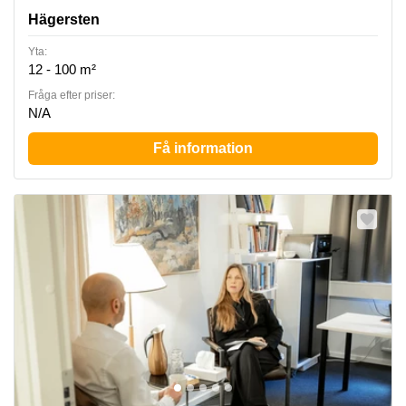
Hägersten
Yta:
12 - 100 m²
Fråga efter priser:
N/A
Få information