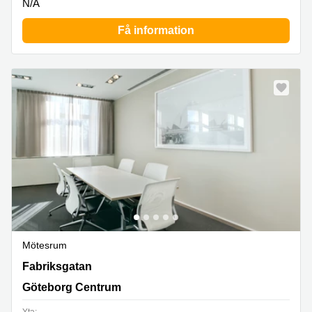
N/A
Få information
Mötesrum
Fabriksgatan 7, Göteborg Centrum
Fabriksgatan
Göteborg Centrum