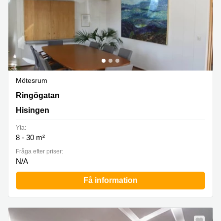
Mötesrum
Ringögatan 6, Hisingen
Ringögatan
Hisingen
Yta:
8 - 30 m²
Fråga efter priser:
N/A
Få information