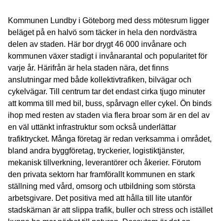
Kommunen Lundby i Göteborg med dess mötesrum ligger
beläget på en halvö som täcker in hela den nordvästra
delen av staden. Här bor drygt 46 000 invånare och
kommunen växer stadigt i invånarantal och popularitet för
varje år. Härifrån är hela staden nära, det finns
anslutningar med både kollektivtrafiken, bilvägar och
cykelvägar. Till centrum tar det endast cirka tjugo minuter
att komma till med bil, buss, spårvagn eller cykel. Ön binds
ihop med resten av staden via flera broar som är en del av
en väl uttänkt infrastruktur som också underlättar
trafiktrycket. Många företag är redan verksamma i området,
bland andra byggföretag, tryckerier, logistiktjänster,
mekanisk tillverkning, leverantörer och åkerier. Förutom
den privata sektorn har framförallt kommunen en stark
ställning med vård, omsorg och utbildning som största
arbetsgivare. Det positiva med att hålla till lite utanför
stadskärnan är att slippa trafik, buller och stress och istället