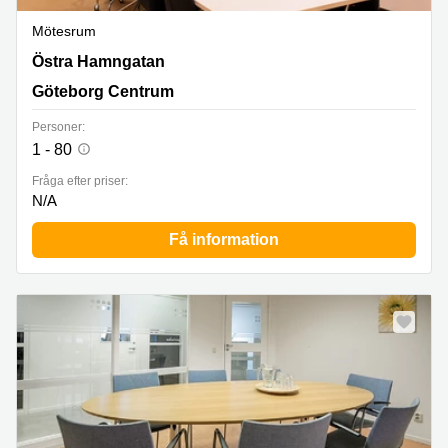
Mötesrum
Östra Hamngatan 16, Göteborg Centrum
Östra Hamngatan
Göteborg Centrum
Personer:
1 - 80
Fråga efter priser:
N/A
Få information