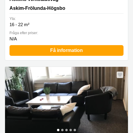
Högsbo
Askim-Frölunda-Högsbo
Yta:
16 - 22 m²
Fråga efter priser:
N/A
Få information