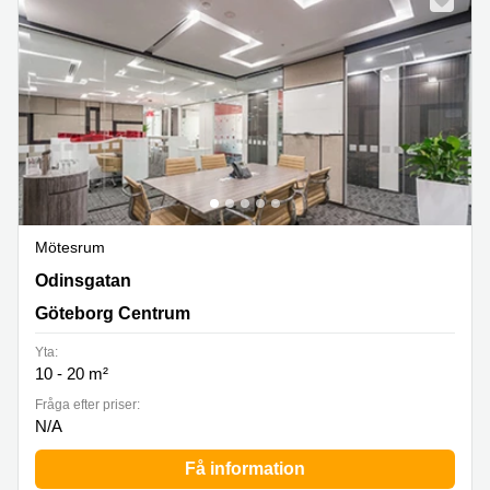
Mötesrum
Odinsgatan 13, Göteborg Centrum
Odinsgatan
Göteborg Centrum
Yta:
10 - 20 m²
Fråga efter priser:
N/A
Få information