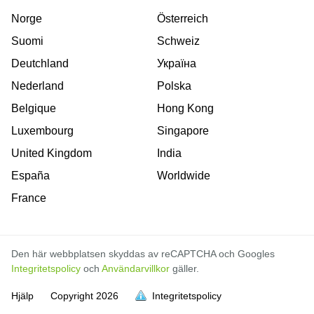
Norge
Österreich
Suomi
Schweiz
Deutchland
Україна
Nederland
Polska
Belgique
Hong Kong
Luxembourg
Singapore
United Kingdom
India
España
Worldwide
France
Den här webbplatsen skyddas av reCAPTCHA och Googles
Integritetspolicy
och
Användarvillkor
gäller.
Hjälp
Copyright
2026
Integritetspolicy