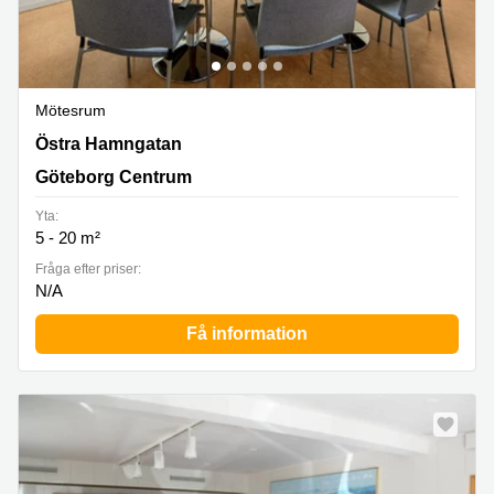
Mötesrum
Östra Hamngatan 17, Göteborg Centrum
Östra Hamngatan
Göteborg Centrum
Yta:
5 - 20 m²
Fråga efter priser:
N/A
Få information