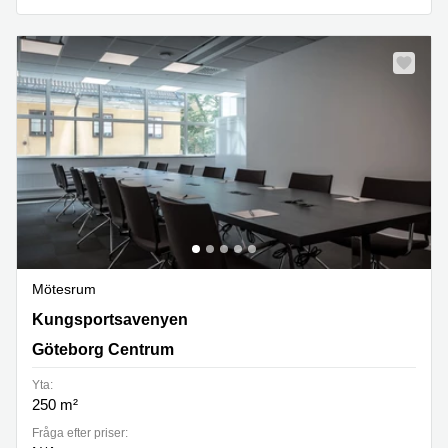
Mötesrum
Kungsportsavenyn 21, Göteborg Centrum
Kungsportsavenyen
Göteborg Centrum
Yta:
250 m²
Fråga efter priser: