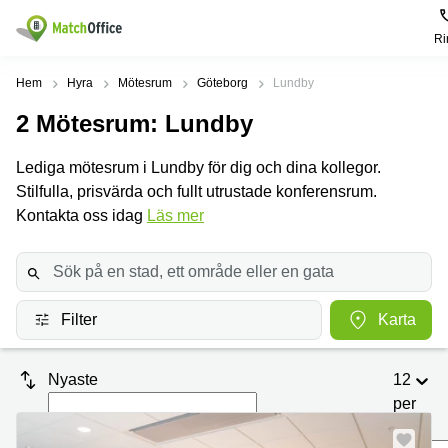
Ri
Hyra / hyra ut
Hem
Hyra
Mötesrum
Göteborg
Lundby
2
Mötesrum
: Lundby
Hjälp
Kategorier
Populära
Populära
Städer
sökningar
Lediga mötesrum i Lundby för dig och dina kollegor.
Kontor
Om oss
Stilfulla, prisvärda och fullt utrustade konferensrum.
Stockholm
Kontorshotell
Kontorshotell
Stockholm
Kontakta oss idag
Läs mer
Göteborg
Bli hyresvärd
Coworking
Hyra lokal
space
Malmö
Stockholm
Pris
Lagerlokaler
Uppsala
Kontorshotell
Göteborg
Filter
Karta
Industrilokaler
Norrköping
Logga in
Coworking
Butikslokaler
Östermalm
Stockholm
Nyaste
12
Verkstad
Skåne
Kontorshotell
per
Malmö
sida
Mötesrum
Älvsjö