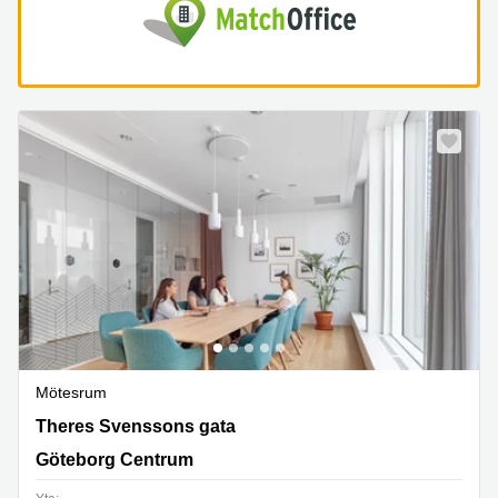
Mötesrum
Theres Svenssons gata 13, Göteborg Centrum
Theres Svenssons gata
Göteborg Centrum