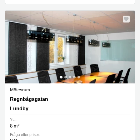
Mötesrum
Regnbågsgatan 8B, Lundby
Regnbågsgatan
Lundby
Yta:
8 m²
Fråga efter priser: