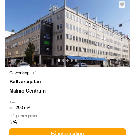
Coworking
+1
Baltzarsgatan 18, Malmö Centrum
Baltzarsgatan
Malmö Centrum
Yta:
5 - 200 m²
Fråga efter priser:
N/A
Få information