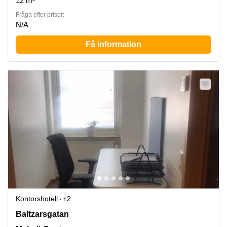
12 m²
Fråga efter priser:
N/A
Få information
Kontorshotell
+2
Baltzarsgatan 18, Malmö Centrum
Baltzarsgatan