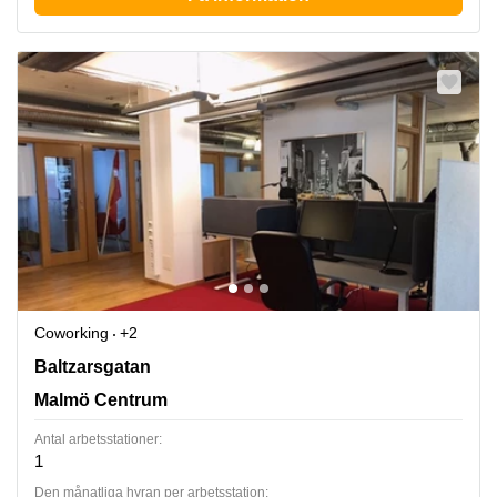
Coworking
+2
Baltzarsgatan 18, Malmö Centrum
Baltzarsgatan
Malmö Centrum
Antal arbetsstationer:
1
Den månatliga hyran per arbetsstation: