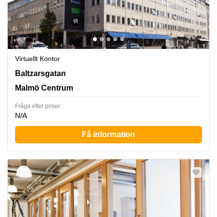
Virtuellt Kontor
Baltzarsgatan 18, Malmö Centrum
Baltzarsgatan
Malmö Centrum
Fråga efter priser:
N/A
Få information