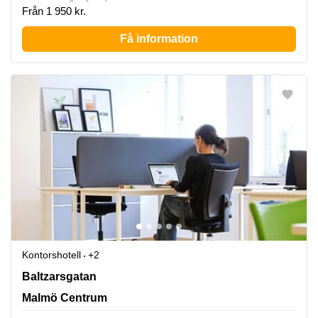
Från 1 950 kr.
Få information
Kontorshotell
+2
Baltzarsgatan 18, Malmö Centrum
Baltzarsgatan
Malmö Centrum