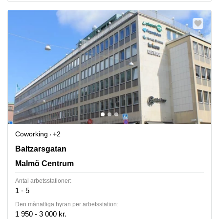
Coworking
+2
Baltzarsgatan 18, Malmö Centrum
Baltzarsgatan
Malmö Centrum
Antal arbetsstationer:
1 - 5
Den månatliga hyran per arbetsstation:
1 950 - 3 000 kr.