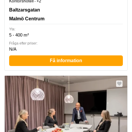
Kontorshotell
+2
Baltzarsgatan 18, Malmö Centrum
Baltzarsgatan
Malmö Centrum
Yta:
5 - 400 m²
Fråga efter priser:
N/A
Få information