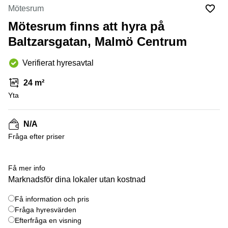
Coworking
Virtuellt
Sollentuna
Mötesrum
Östermalm
kontor
Mötesrum finns att hyra på
Vasastan
Kontor
Malmö
Baltzarsgatan, Malmö Centrum
Kontorshotell
Verifierat hyresavtal
Huddinge
Lediga
24 m²
lokaler
Yta
Hisingen
Lediga
N/A
lokaler
Hägersten
Fråga efter priser
Få mer info
Marknadsför dina lokaler utan kostnad
Få information och pris
Fråga hyresvärden
Efterfråga en visning