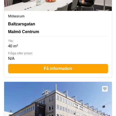
Mötesrum
Baltzarsgatan 18, Malmö Centrum
Baltzarsgatan
Malmö Centrum
Yta:
40 m²
Fråga efter priser:
N/A
Få information