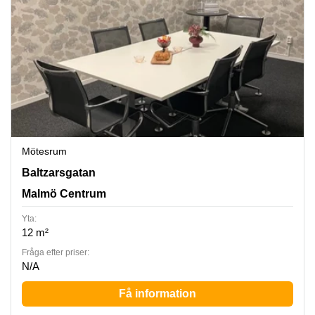
Mötesrum
Baltzarsgatan 18, Malmö Centrum
Baltzarsgatan
Malmö Centrum
Yta:
12 m²
Fråga efter priser:
N/A
Få information