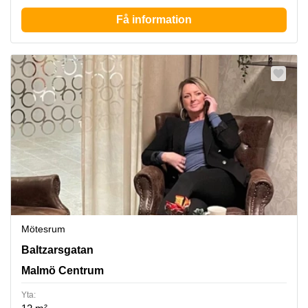
Få information
Mötesrum
Baltzarsgatan 18, Malmö Centrum
Baltzarsgatan
Malmö Centrum
Yta: