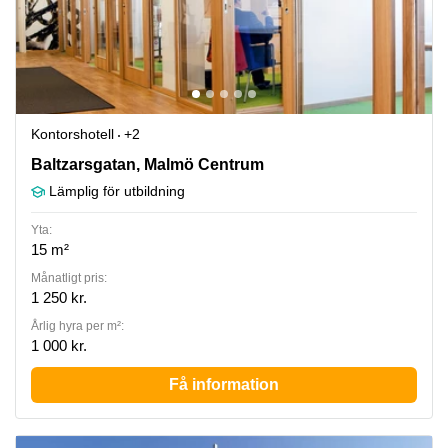
Kontorshotell
+2
Baltzarsgatan 18, Malmö Centrum
Baltzarsgatan, Malmö Centrum
Lämplig för utbildning
Yta:
15 m²
Månatligt pris:
1 250 kr.
Årlig hyra per m²:
1 000 kr.
Få information