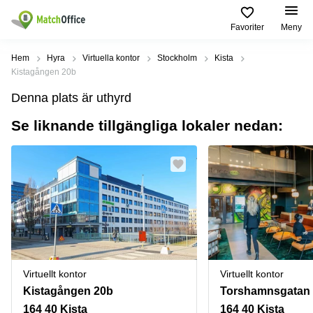
Favoriter
Meny
Hyra / hyra ut
Hem
Hyra
Virtuella kontor
Stockholm
Kista
Kistagången 20b
Hjälp
Kategorier
Populära
Populära
Denna plats är uthyrd
Städer
sökningar
Kontor
Se liknande tillgängliga lokaler nedan:
Om oss
Stockholm
Kontorshotell
Kontorshotell
Stockholm
Göteborg
Bli hyresvärd
Coworking
Hyra lokal
space
Malmö
Stockholm
Pris
Lagerlokaler
Uppsala
Kontorshotell
Göteborg
Industrilokaler
Norrköping
Logga in
Coworking
Butikslokaler
Östermalm
Stockholm
Virtuellt kontor
Virtuellt kontor
Verkstad
Skåne
Kontorshotell
Kistagången 20b
Torshamnsgatan
Malmö
Mötesrum
Älvsjö
164 40 Kista
164 40 Kista