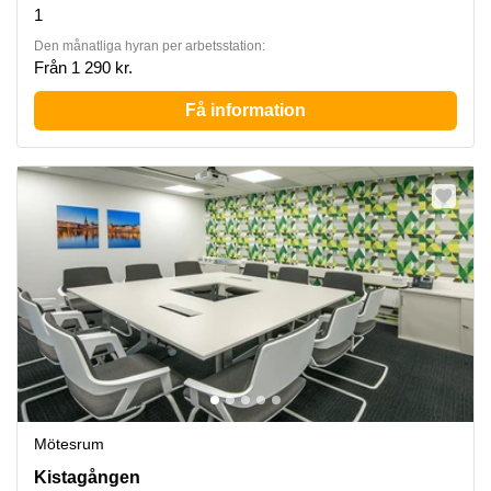
1
Den månatliga hyran per arbetsstation:
Från 1 290 kr.
Få information
Mötesrum
Kistagången 20b, Kista
Kistagången