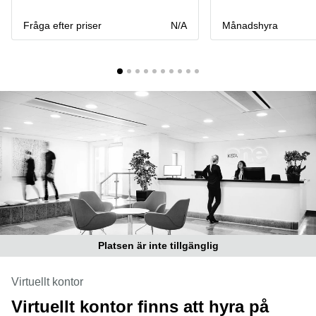
Coworking
Virtuellt
Sollentuna
Östermalm
kontor
Fråga efter priser
N/A
Månadshyra
Vasastan
Kontor
Malmö
Kontorshotell
Huddinge
Lediga
lokaler
Hisingen
Lediga
lokaler
Hägersten
Platsen är inte tillgänglig
Virtuellt kontor
Virtuellt kontor finns att hyra på