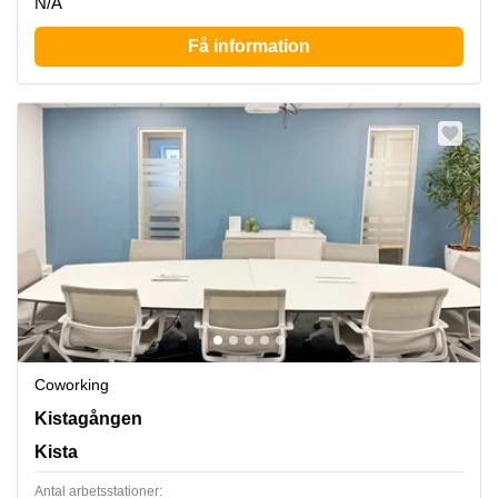
N/A
Få information
Coworking
Kistagången 20b, Kista
Kistagången
Kista
Antal arbetsstationer: