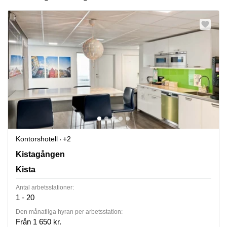
Kontorshotell
+2
Kistagången 20b, Kista
Kistagången
Kista
Antal arbetsstationer:
1 - 20
Den månatliga hyran per arbetsstation:
Från 1 650 kr.