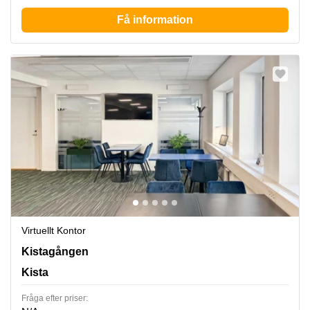
Få information
Virtuellt Kontor
Kistagången 20b, Kista
Kistagången
Kista
Fråga efter priser: