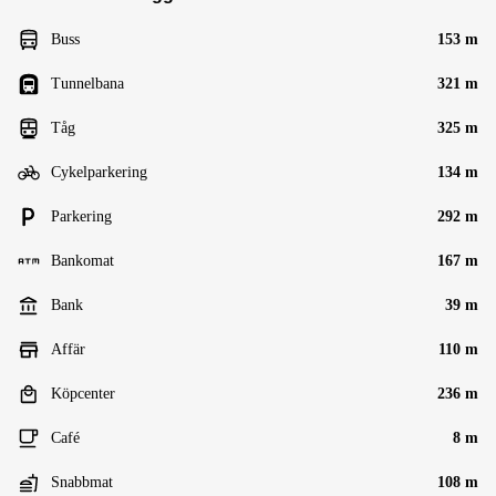
Buss
153 m
Tunnelbana
321 m
Tåg
325 m
Cykelparkering
134 m
Parkering
292 m
Bankomat
167 m
Bank
39 m
Affär
110 m
Köpcenter
236 m
Café
8 m
Snabbmat
108 m