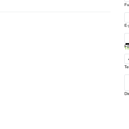
Fu
E-
Få
Fö
Tr
Te
Din