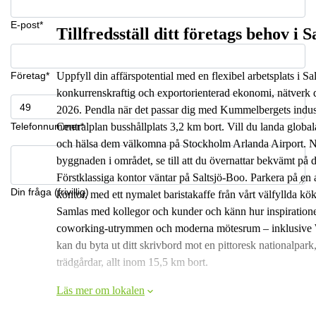
E-post*
Tillfredsställ ditt företags behov i 
Företag*
Uppfyll din affärspotential med en flexibel arbetsplats i S
konkurrenskraftig och exportorienterad ekonomi, nätverk
2026. Pendla när det passar dig med Kummelbergets indust
Telefonnummer*
Centralplan busshållplats 3,2 km bort. Vill du landa globa
och hälsa dem välkomna på Stockholm Arlanda Airport. När 
byggnaden i området, se till att du övernattar bekvämt på de
Förstklassiga kontor väntar på Saltsjö-Boo. Parkera på en 
Din fråga (frivillig)
kontor, med ett nymalet baristakaffe från vårt välfyllda kök
Samlas med kollegor och kunder och känn hur inspirationen 
coworking-utrymmen och moderna mötesrum – inklusive WiF
kan du byta ut ditt skrivbord mot en pittoresk nationalpark,
trädgårdar, allt inom 15,5 km bort.
Läs mer om lokalen