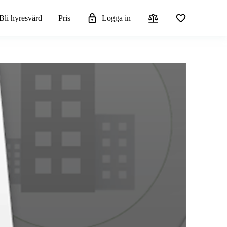
Bli hyresvärd
Pris
Logga in