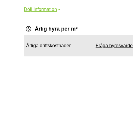
Dölj information
Årlig hyra per m²
Årliga driftskostnader
Fråga hyresvärd