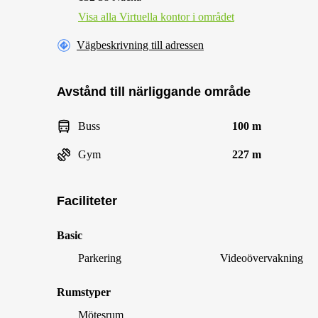
Visa alla Virtuella kontor i området
Vägbeskrivning till adressen
Avstånd till närliggande område
Buss
100 m
Gym
227 m
Faciliteter
Basic
Parkering
Videoövervakning
Rumstyper
Mötesrum