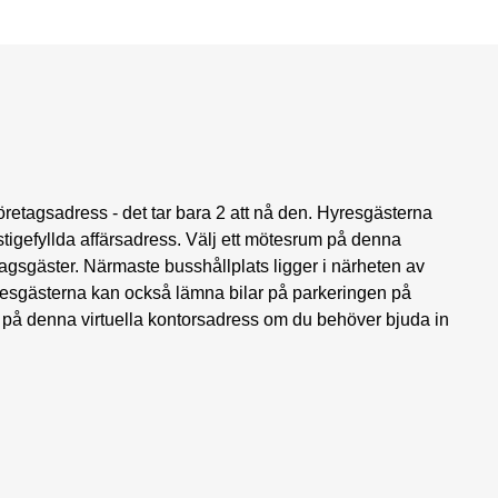
retagsadress - det tar bara 2 att nå den. Hyresgästerna
tigefyllda affärsadress. Välj ett mötesrum på denna
agsgäster. Närmaste busshållplats ligger i närheten av
yresgästerna kan också lämna bilar på parkeringen på
m på denna virtuella kontorsadress om du behöver bjuda in