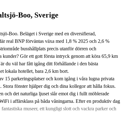
Saltsjö-Boo, Sverige
altsjö-Boo. Beläget i Sverige med en diversifierad,
 där real BNP förväntas växa med 1,8 % 2025 och 2,6 %
riområde busshållplats precis utanför dörren och
la kunder? Gör ett gott första intryck genom att köra 65,9 km
du väl har fått igång ditt förhållande i den bästa
t lokala hotellet, bara 2,6 km bort.
av 15 parkeringsplatser och kom igång i våra lugna privata
. Stora fönster hjälper dig och dina kollegor att hålla fokus.
och det naturliga ljuset slår emot dig i fullt möblerade
i i affärsklass på båda våningarna. Efter en produktiv dag
 fantastiska museer, ett kungligt slott och vackra parker och