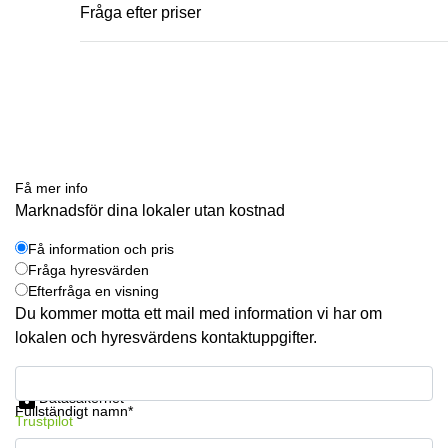
Fråga efter priser
Få mer info
Marknadsför dina lokaler utan kostnad
Få information och pris
Fråga hyresvärden
Efterfråga en visning
Du kommer motta ett mail med information vi har om
lokalen och hyresvärdens kontaktuppgifter.
Få information och pris
Datasäkerhet
Fullständigt namn*
Trustpilot