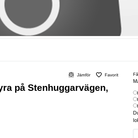
Få
Jämför
Favorit
Ma
 hyra på Stenhuggarvägen,
Du
lo