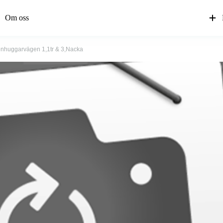
Om oss
enhuggarvägen 1,1tr & 3,Nacka