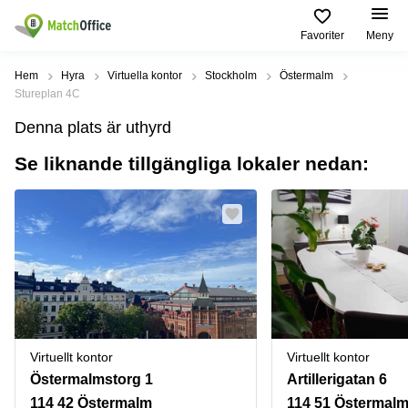
Favoriter
Meny
Hyra / hyra ut
Hem
Hyra
Virtuella kontor
Stockholm
Östermalm
Stureplan 4C
Hjälp
Kategorier
Populära
Populära
Denna plats är uthyrd
Städer
sökningar
Kontor
Se liknande tillgängliga lokaler nedan:
Om oss
Stockholm
Kontorshotell
Kontorshotell
Stockholm
Göteborg
Bli hyresvärd
Coworking
Hyra lokal
space
Malmö
Stockholm
Pris
Lagerlokaler
Uppsala
Kontorshotell
Göteborg
Industrilokaler
Norrköping
Logga in
Coworking
Butikslokaler
Östermalm
Stockholm
Virtuellt kontor
Virtuellt kontor
Verkstad
Skåne
Kontorshotell
Östermalmstorg 1
Artillerigatan 6
Malmö
Mötesrum
Älvsjö
114 42 Östermalm
114 51 Östermal