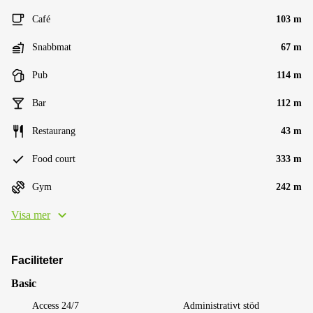
Café
103 m
Snabbmat
67 m
Pub
114 m
Bar
112 m
Restaurang
43 m
Food court
333 m
Gym
242 m
Visa mer
Faciliteter
Basic
Access 24/7
Administrativt stöd