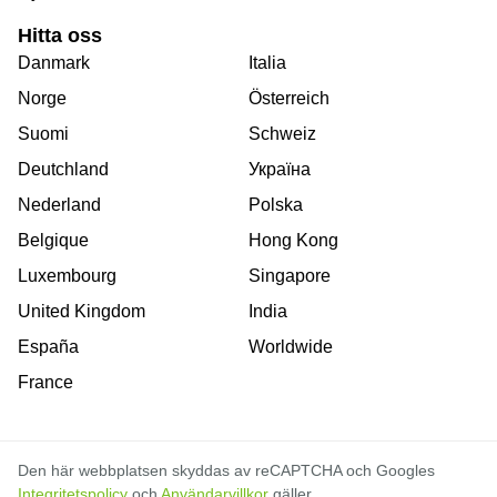
Hitta oss
Danmark
Italia
Norge
Österreich
Suomi
Schweiz
Deutchland
Україна
Nederland
Polska
Belgique
Hong Kong
Luxembourg
Singapore
United Kingdom
India
España
Worldwide
France
Den här webbplatsen skyddas av reCAPTCHA och Googles
Integritetspolicy
och
Användarvillkor
gäller.