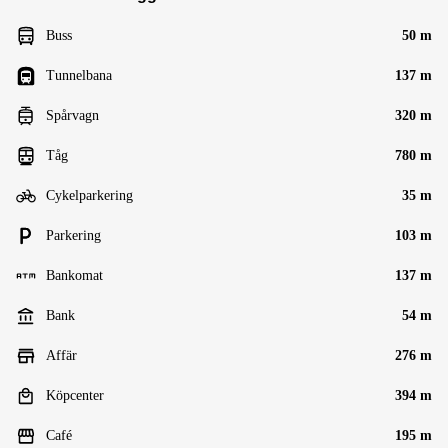
Buss
50 m
Tunnelbana
137 m
Spårvagn
320 m
Tåg
780 m
Cykelparkering
35 m
Parkering
103 m
Bankomat
137 m
Bank
54 m
Affär
276 m
Köpcenter
394 m
Café
195 m