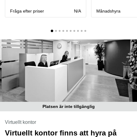
Coworking
Virtuellt
Sollentuna
Östermalm
kontor
Fråga efter priser
N/A
Månadshyra
Vasastan
Kontor
Malmö
Kontorshotell
Huddinge
Lediga
lokaler
Hisingen
Lediga
lokaler
Hägersten
Platsen är inte tillgänglig
Virtuellt kontor
Virtuellt kontor finns att hyra på