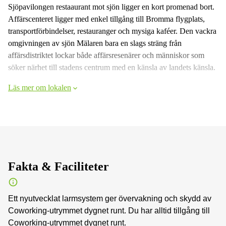
Sjöpavilongen restaaurant mot sjön ligger en kort promenad bort.
Affärscenteret ligger med enkel tillgång till Bromma flygplats,
transportförbindelser, restauranger och mysiga kaféer. Den vackra
omgivningen av sjön Mälaren bara en slags sträng från
affärsdistriktet lockar både affärsresenärer och människor som
söker närhet till stadens centrum med en känsla av landets känsla.
Läs mer om lokalen
Fakta & Faciliteter
Ett nyutvecklat larmsystem ger övervakning och skydd av
Coworking-utrymmet dygnet runt. Du har alltid tillgång till
Coworking-utrymmet dygnet runt.