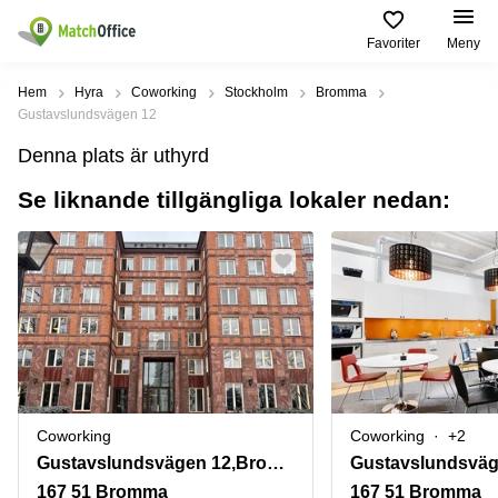
Favoriter
Meny
Hyra / hyra ut
Hem
Hyra
Coworking
Stockholm
Bromma
Gustavslundsvägen 12
Hjälp
Kategorier
Populära
Populära
Denna plats är uthyrd
Städer
sökningar
Kontor
Se liknande tillgängliga lokaler nedan:
Om oss
Stockholm
Kontorshotell
Kontorshotell
Stockholm
Göteborg
Bli hyresvärd
Coworking
Hyra lokal
space
Malmö
Stockholm
Pris
Lagerlokaler
Uppsala
Kontorshotell
Göteborg
Industrilokaler
Norrköping
Logga in
Coworking
Butikslokaler
Östermalm
Stockholm
Coworking
Coworking
+2
Verkstad
Skåne
Kontorshotell
Gustavslundsvägen 12,Bromma
Gustavslundsväg
Malmö
Mötesrum
Älvsjö
167 51 Bromma
167 51 Bromma