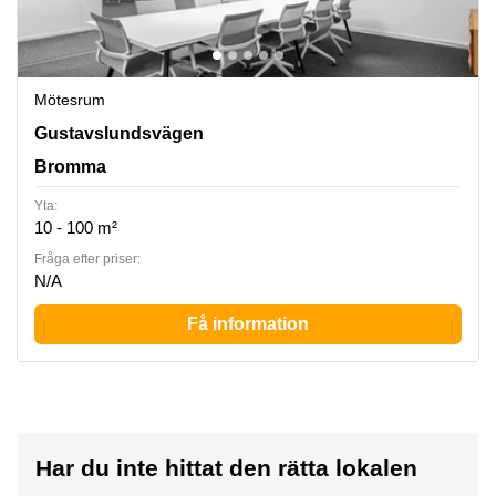
Mötesrum
Gustavslundsvägen 12, Bromma
Gustavslundsvägen
Bromma
Yta:
10 - 100 m²
Fråga efter priser:
N/A
Få information
Har du inte hittat den rätta lokalen