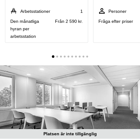
Coworking
Virtuellt
Sollentuna
Östermalm
kontor
Arbetsstationer
1
Personer
Vasastan
Kontor
Den månatliga
Från 2 590 kr.
Fråga efter priser
Malmö
hyran per
Kontorshotell
arbetsstation
Huddinge
Lediga
lokaler
Hisingen
Lediga
lokaler
Hägersten
Platsen är inte tillgänglig