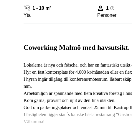
1 - 10 m²
1
Yta
Personer
Coworking Malmö med havsutsikt.
Lokalerna är nya och fräscha, och har en fantastiskt utsi
Hyr en fast kontorsplats för 4.000 kr/månaden eller en fle
I hyran ingår tillgång till konferens/mötesrum, låsbart skåp
mm.
Arbetsmiljön är spännande med flera kreativa företag i hus
Kom gärna, provsitt och njut av den fina utsikten.
Gott om parkeringsplatser och endast 25 min till Kastrup f
I fastigheten ligger stan´s kanske bästa restaurang "Gastr
Välkomna!