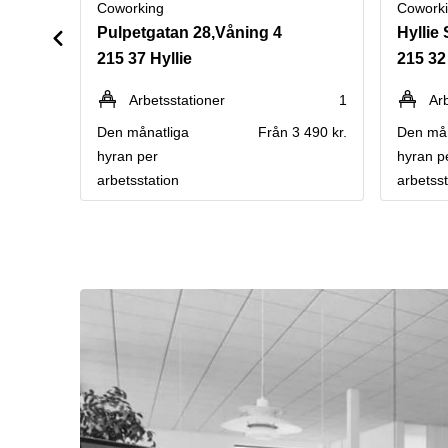
Coworking
Cowork
Pulpetgatan 28,Våning 4
Hyllie
215 37 Hyllie
215 32
Arbetsstationer
1
Ar
Den månatliga
Från 3 490 kr.
Den mån
hyran per
hyran p
arbetsstation
arbetsst