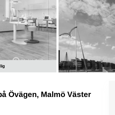
lig
 på Övägen, Malmö Väster