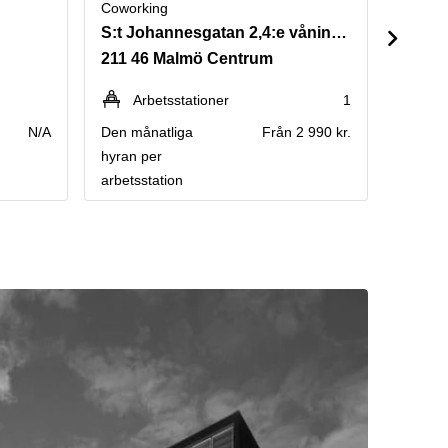
Coworking
Cowork
S:t Johannesgatan 2,4:e våningen
Storto
211 46 Malmö Centrum
211 2
Arbetsstationer
1
Pe
N/A
Den månatliga
Från 2 990 kr.
Fråga e
hyran per
arbetsstation