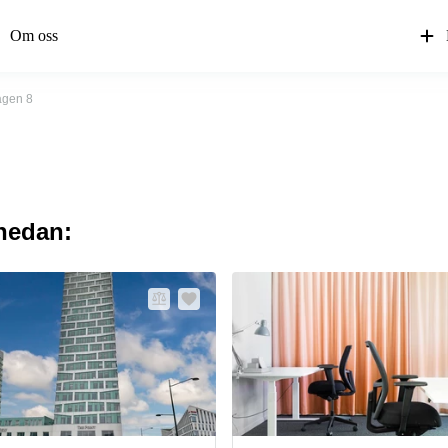
Om oss
gen 8
 nedan: