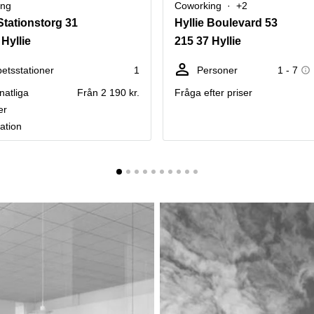
ing
Coworking
+2
 Stationstorg 31
Hyllie Boulevard 53
 Hyllie
215 37 Hyllie
betsstationer
1
Personer
1 - 7
atliga
Från 2 190 kr.
Fråga efter priser
er
ation