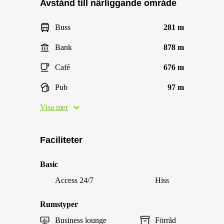
Avstånd till närliggande område
Buss
281 m
Bank
878 m
Café
676 m
Pub
97 m
Visa mer
Faciliteter
Basic
Access 24/7
Hiss
Rumstyper
Business lounge
Förråd