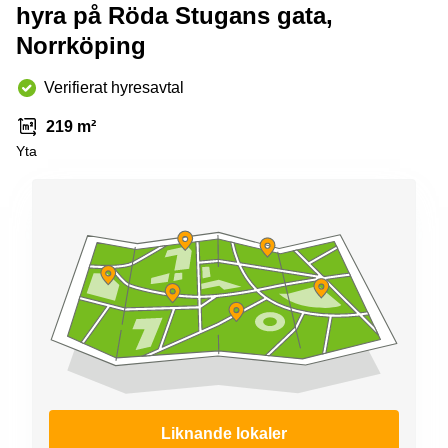
Coworking
hyra på Röda Stugans gata,
Virtuellt
Sollentuna
Östermalm
kontor
Norrköping
Vasastan
Kontor
Malmö
Verifierat hyresavtal
Kontorshotell
Huddinge
219 m²
Yta
Lediga
lokaler
Hisingen
Lediga
lokaler
Hägersten
Liknande lokaler