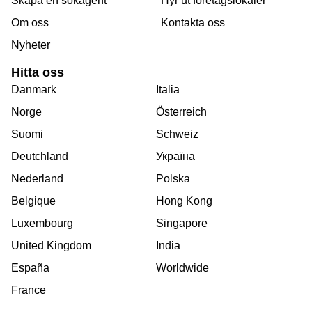
Skapa en sökagent
Hyr ut foretagslokaler
Om oss
Kontakta oss
Nyheter
Hitta oss
Danmark
Italia
Norge
Österreich
Suomi
Schweiz
Deutchland
Україна
Nederland
Polska
Belgique
Hong Kong
Luxembourg
Singapore
United Kingdom
India
España
Worldwide
France