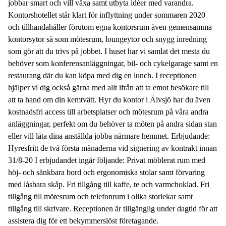
jobbar smart och vill växa samt utbyta idéer med varandra.
Kontorshotellet står klart för inflyttning under sommaren 2020
och tillhandahåller förutom egna kontorsrum även gemensamma
kontorsytor så som mötesrum, loungeytor och snygg inredning
som gör att du trivs på jobbet. I huset har vi samlat det mesta du
behöver som konferensanläggningar, bil- och cykelgarage samt en
restaurang där du kan köpa med dig en lunch. I receptionen
hjälper vi dig också gärna med allt ifrån att ta emot besökare till
att ta hand om din kemtvätt. Hyr du kontor i Älvsjö har du även
kostnadsfri access till arbetsplatser och mötesrum på våra andra
anläggningar, perfekt om du behöver ta möten på andra sidan stan
eller vill låta dina anställda jobba närmare hemmet. Erbjudande:
Hyresfritt de två första månaderna vid signering av kontrakt innan
31/8-20 I erbjudandet ingår följande: Privat möblerat rum med
höj- och sänkbara bord och ergonomiska stolar samt förvaring
med låsbara skåp. Fri tillgång till kaffe, te och varmchoklad. Fri
tillgång till mötesrum och telefonrum i olika storlekar samt
tillgång till skrivare. Receptionen är tillgänglig under dagtid för att
assistera dig för ett bekymmerslöst företagande.