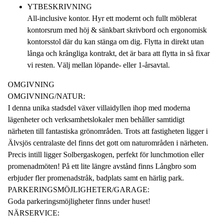
YTBESKRIVNING
All-inclusive kontor. Hyr ett modernt och fullt möblerat
kontorsrum med höj & sänkbart skrivbord och ergonomisk
kontorsstol där du kan stänga om dig. Flytta in direkt utan
långa och krångliga kontrakt, det är bara att flytta in så fixar
vi resten. Välj mellan löpande- eller 1-årsavtal.
OMGIVNING
OMGIVNING/NATUR:
I denna unika stadsdel växer villaidyllen ihop med moderna
lägenheter och verksamhetslokaler men behåller samtidigt
närheten till fantastiska grönområden. Trots att fastigheten ligger i
Älvsjös centralaste del finns det gott om naturområden i närheten.
Precis intill ligger Solbergaskogen, perfekt för lunchmotion eller
promenadmöten! På ett lite längre avstånd finns Långbro som
erbjuder fler promenadstråk, badplats samt en härlig park.
PARKERINGSMÖJLIGHETER/GARAGE:
Goda parkeringsmöjligheter finns under huset!
NÄRSERVICE: