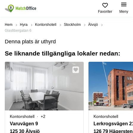
Favoriter
Meny
Hyra / hyra ut
Hem
Hyra
Kontorshotell
Stockholm
Älvsjö
Glasfibergatan 6
Hjälp
Kategorier
Populära
Populära
Denna plats är uthyrd
Städer
sökningar
Kontor
Se liknande tillgängliga lokaler nedan:
Om oss
Stockholm
Kontorshotell
Kontorshotell
Stockholm
Göteborg
Bli hyresvärd
Coworking
Hyra lokal
space
Malmö
Stockholm
Pris
Lagerlokaler
Uppsala
Kontorshotell
Göteborg
Industrilokaler
Norrköping
Logga in
Coworking
Butikslokaler
Östermalm
Stockholm
Kontorshotell
+2
Kontorshotell
Verkstad
Skåne
Kontorshotell
Varuvägen 9
Lerkrogsvägen 2
Malmö
Mötesrum
Älvsjö
125 30 Älvsjö
126 79 Hägersten