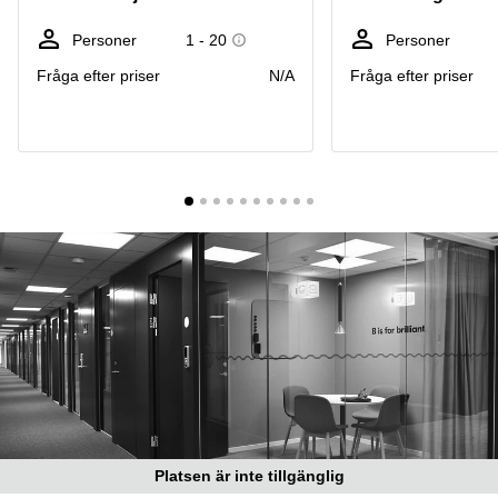
Coworking
Virtuellt
Sollentuna
Östermalm
kontor
Personer
1 - 20
Personer
Vasastan
Kontor
Fråga efter priser
N/A
Fråga efter priser
Malmö
Kontorshotell
Huddinge
Lediga
lokaler
Hisingen
Lediga
lokaler
Hägersten
Platsen är inte tillgänglig