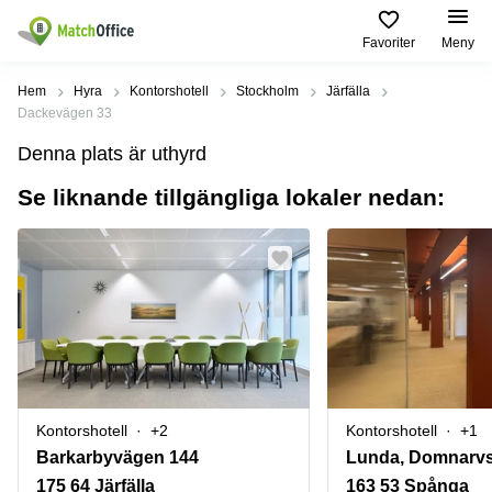
Favoriter
Meny
Hyra / hyra ut
Hem
Hyra
Kontorshotell
Stockholm
Järfälla
Dackevägen 33
Hjälp
Kategorier
Populära
Populära
Denna plats är uthyrd
Städer
sökningar
Kontor
Se liknande tillgängliga lokaler nedan:
Om oss
Stockholm
Kontorshotell
Kontorshotell
Stockholm
Göteborg
Bli hyresvärd
Coworking
Hyra lokal
space
Malmö
Stockholm
Pris
Lagerlokaler
Uppsala
Kontorshotell
Göteborg
Industrilokaler
Norrköping
Logga in
Coworking
Butikslokaler
Östermalm
Stockholm
Kontorshotell
+2
Kontorshotell
+1
Verkstad
Skåne
Kontorshotell
Barkarbyvägen 144
Lunda, Domnarvs
Malmö
Mötesrum
Älvsjö
175 64 Järfälla
163 53 Spånga