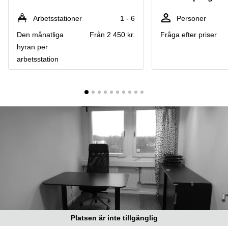
Coworking
Virtuellt
Sollentuna
Östermalm
kontor
Arbetsstationer
1 - 6
Personer
Vasastan
Kontor
Den månatliga
Från 2 450 kr.
Fråga efter priser
Malmö
hyran per
Kontorshotell
arbetsstation
Huddinge
Lediga
lokaler
Hisingen
Lediga
lokaler
Hägersten
Platsen är inte tillgänglig