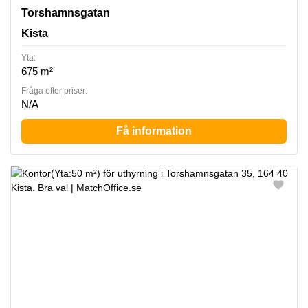
Torshamnsgatan 35, Kista
Torshamnsgatan
Kista
Yta:
675 m²
Fråga efter priser:
N/A
Få information