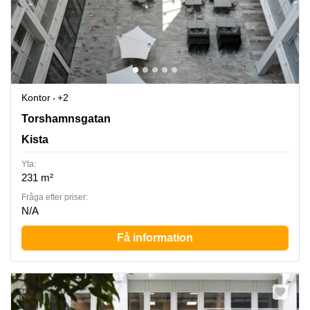
Kontor
+2
Torshamnsgatan 35, Kista
Torshamnsgatan
Kista
Yta:
231 m²
Fråga efter priser:
N/A
Få information