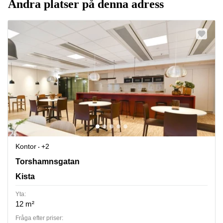
Andra platser på denna adress
Kontor
+2
Torshamnsgatan 35, Kista
Torshamnsgatan
Kista
Yta:
12 m²
Fråga efter priser: