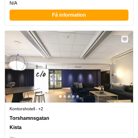
N/A
Få information
Kontorshotell
+2
Torshamnsgatan 35, Kista
Torshamnsgatan
Kista