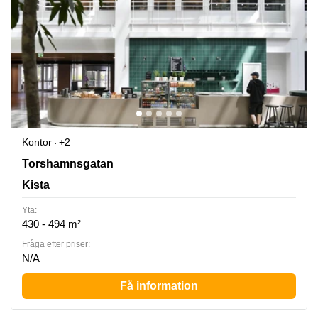
Kontor
+2
Torshamnsgatan 35, Kista
Torshamnsgatan
Kista
Yta:
430 - 494 m²
Fråga efter priser:
N/A
Få information