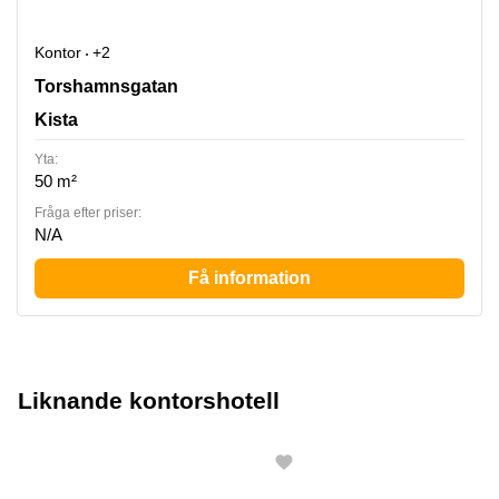
Kontor
+2
Torshamnsgatan 35, Kista
Torshamnsgatan
Kista
Yta:
50 m²
Fråga efter priser:
N/A
Få information
Liknande kontorshotell