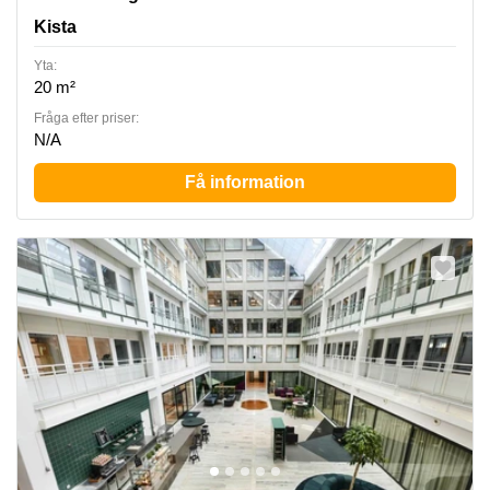
Kista
Yta:
20 m²
Fråga efter priser:
N/A
Få information