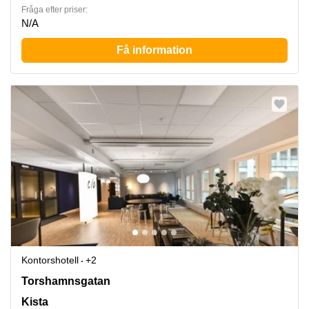
Fråga efter priser:
N/A
Få information
Kontorshotell
+2
Torshamnsgatan 35, Kista
Torshamnsgatan
Kista