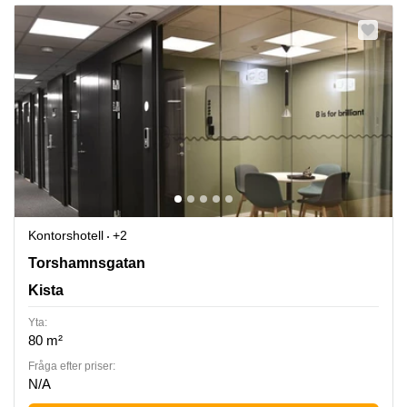
Kontorshotell
+2
Torshamnsgatan 35, Kista
Torshamnsgatan
Kista
Yta:
80 m²
Fråga efter priser:
N/A