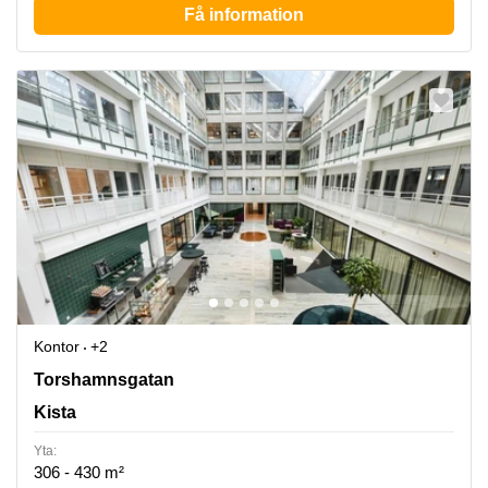
Få information
Kontor
+2
Torshamnsgatan 35, Kista
Torshamnsgatan
Kista
Yta:
306 - 430 m²