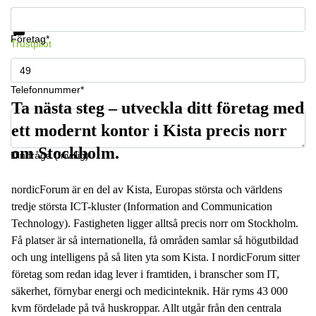
Få information och pris
Datasäkerhet
Företag*
Trustpilot
Telefonnummer*
Ta nästa steg – utveckla ditt företag med
ett modernt kontor i Kista precis norr
om Stockholm.
Din fråga (frivillig)
nordicForum är en del av Kista, Europas största och världens
tredje största ICT-kluster (Information and Communication
Technology). Fastigheten ligger alltså precis norr om Stockholm.
Få platser är så internationella, få områden samlar så högutbildad
och ung intelligens på så liten yta som Kista. I nordicForum sitter
företag som redan idag lever i framtiden, i branscher som IT,
säkerhet, förnybar energi och medicinteknik. Här ryms 43 000
kvm fördelade på två huskroppar. Allt utgår från den centrala