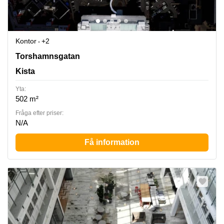
Kontor
+2
Torshamnsgatan 35, Kista
Torshamnsgatan
Kista
Yta:
502 m²
Fråga efter priser:
N/A
Få information