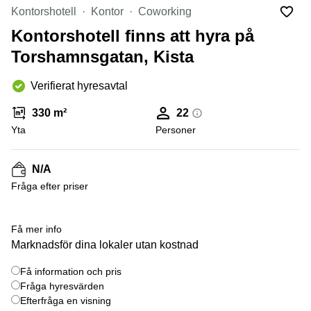
Coworking
Virtuellt
Sollentuna
Kontorshotell
Kontor
Coworking
Östermalm
kontor
Kontorshotell finns att hyra på
Vasastan
Kontor
Malmö
Torshamnsgatan, Kista
Kontorshotell
Verifierat hyresavtal
Huddinge
Lediga
330 m²
22
lokaler
Yta
Personer
Hisingen
Lediga
N/A
lokaler
Hägersten
Fråga efter priser
+ 4 bilder
Få mer info
Marknadsför dina lokaler utan kostnad
Få information och pris
Fråga hyresvärden
Efterfråga en visning