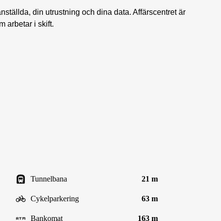
ställda, din utrustning och dina data. Affärscentret är
 arbetar i skift.
Tunnelbana
21 m
Cykelparkering
63 m
Bankomat
163 m