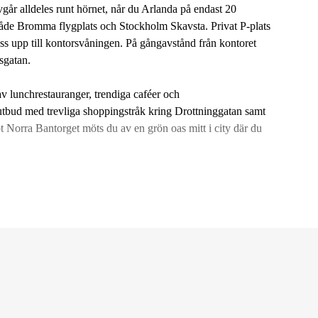
går alldeles runt hörnet, når du Arlanda på endast 20
 både Bromma flygplats och Stockholm Skavsta. Privat P-plats
cess upp till kontorsvåningen. På gångavstånd från kontoret
sgatan.
av lunchrestauranger, trendiga caféer och
eutbud med trevliga shoppingstråk kring Drottninggatan samt
 Norra Bantorget möts du av en grön oas mitt i city där du