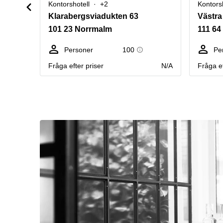
Kontorshotell
+2
Kontors
Klarabergsviadukten 63
Västra
101 23 Norrmalm
111 64
Personer
100
Pe
Fråga efter priser
N/A
Fråga ef