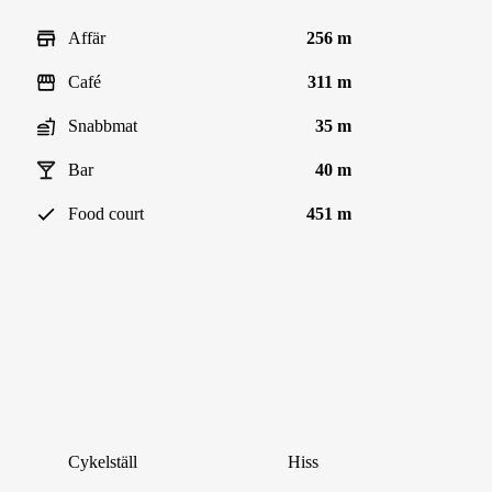
Affär
256 m
Café
311 m
Snabbmat
35 m
Bar
40 m
Food court
451 m
Cykelställ
Hiss