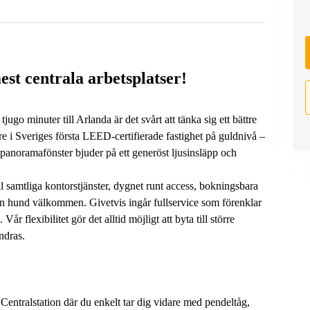
st centrala arbetsplatser!
ugo minuter till Arlanda är det svårt att tänka sig ett bättre
re i Sveriges första LEED-certifierade fastighet på guldnivå –
anoramafönster bjuder på ett generöst ljusinsläpp och
l samtliga kontorstjänster, dygnet runt access, bokningsbara
hund välkommen. Givetvis ingår fullservice som förenklar
år flexibilitet gör det alltid möjligt att byta till större
ndras.
Centralstation där du enkelt tar dig vidare med pendeltåg,