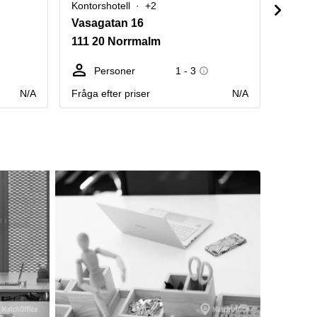
Kontorshotell
+2
Kontors
Vasagatan 16
Klara
111 20 Norrmalm
107 2
Personer
1 - 3
Pe
N/A
Fråga efter priser
N/A
Fråga e