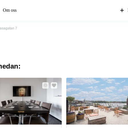
Om oss
asagatan 7
 nedan: