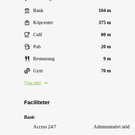
Bank
104 m
Köpcenter
375 m
Café
80 m
Pub
20 m
Restaurang
9 m
Gym
70 m
Visa mer
Faciliteter
Basic
Access 24/7
Administrativt stöd