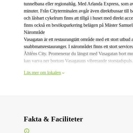
tunnelbana eller regionaltåg. Med Arlanda Express, som av
minuter. Från Cityterminalen avgår även direktbussar till
och låsbart cykelrum finns att tillgå i huset med direkt ac
finns också en besöksparkering belägen på Mäster Samuel
Närområde
Vasagatan är ett restaurangtätt område med ett stort utbud 
snabbmatsrestauranger. I närområdet finns ett stort servic
Åhléns City. Promenerar du längst med Vasagatan bort mot
kan varva ner bortom Vasagatans vibrerande storstadspuls.
Läs mer om lokalen
Fakta & Faciliteter